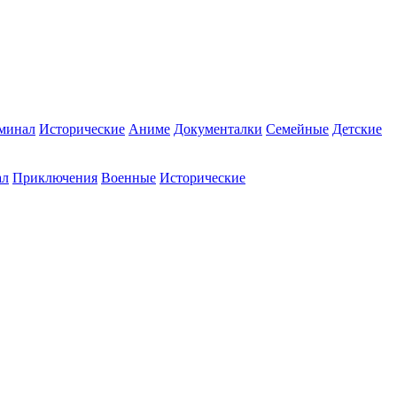
минал
Исторические
Аниме
Документалки
Семейные
Детские
ал
Приключения
Военные
Исторические