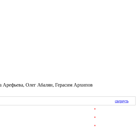
а Арефьева, Олег Абалян, Герасим Архипов
свернуть
*
*
*