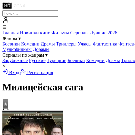
☰
Главная
Новинки кино
Фильмы
Сериалы
Лучшие 2026
Жанры
▾
Боевики
Комедии
Драмы
Триллеры
Ужасы
Фантастика
Фэнтез
Мультфильмы
Дорамы
Сериалы по жанрам
▾
Зарубежные
Русские
Турецкие
Боевики
Комедии
Драмы
Трилл
×
Вход
Регистрация
Милицейская сага