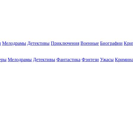
и
Мелодрамы
Детективы
Приключения
Военные
Биографии
Кри
еры
Мелодрамы
Детективы
Фантастика
Фэнтези
Ужасы
Кримин