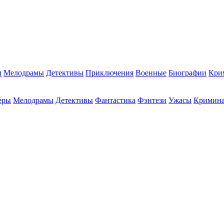
и
Мелодрамы
Детективы
Приключения
Военные
Биографии
Кри
еры
Мелодрамы
Детективы
Фантастика
Фэнтези
Ужасы
Кримин