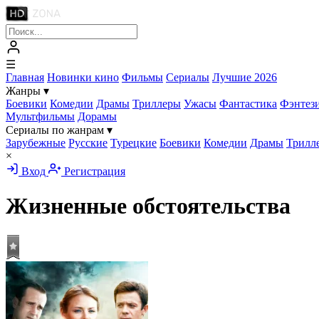
☰
Главная
Новинки кино
Фильмы
Сериалы
Лучшие 2026
Жанры
▾
Боевики
Комедии
Драмы
Триллеры
Ужасы
Фантастика
Фэнтез
Мультфильмы
Дорамы
Сериалы по жанрам
▾
Зарубежные
Русские
Турецкие
Боевики
Комедии
Драмы
Трилл
×
Вход
Регистрация
Жизненные обстоятельства