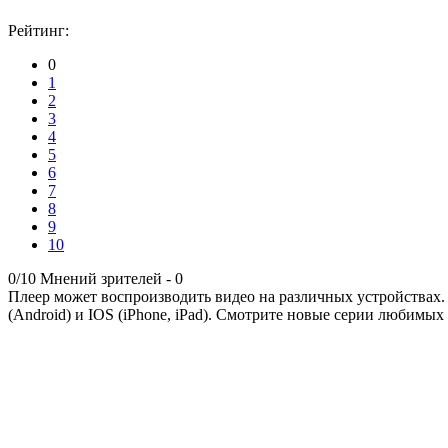
Рейтинг:
0
1
2
3
4
5
6
7
8
9
10
0/10
Мнений зрителей -
0
Плеер может воспроизводить видео на различных устройствах.
(Android) и IOS (iPhone, iPad). Смотрите новые серии любимых 