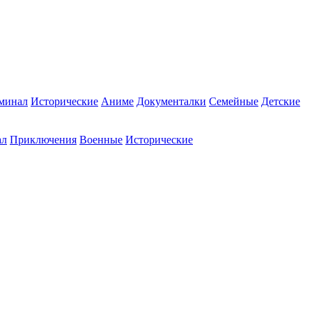
минал
Исторические
Аниме
Документалки
Семейные
Детские
ал
Приключения
Военные
Исторические