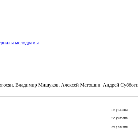
ериалы мелодрамы
Погосян, Владимир Мишуков, Алексей Матошин, Андрей Субботин
не указана
не указана
не указана