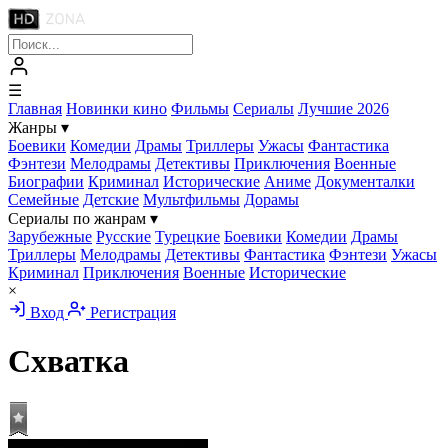
☰
Главная
Новинки кино
Фильмы
Сериалы
Лучшие 2026
Жанры
▾
Боевики
Комедии
Драмы
Триллеры
Ужасы
Фантастика
Фэнтези
Мелодрамы
Детективы
Приключения
Военные
Биографии
Криминал
Исторические
Аниме
Документалки
Семейные
Детские
Мультфильмы
Дорамы
Сериалы по жанрам
▾
Зарубежные
Русские
Турецкие
Боевики
Комедии
Драмы
Триллеры
Мелодрамы
Детективы
Фантастика
Фэнтези
Ужасы
Криминал
Приключения
Военные
Исторические
×
Вход
Регистрация
Схватка