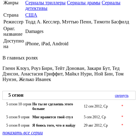
Жанры
Сериалы триллеры
Сериалы драмы
Сериалы
детективы
Страна
США
Режиссер
Тодд А. Кесслер, Мэттью Пенн, Тимоти Басфилд
Ориг.
Damages
название
Доступно
iPhone, iPad, Android
на
В главных ролях
Гленн Клоуз, Роуз Бирн, Тейт Донован, Закари Бут, Тед
Дэнсон, Анастасия Гриффит, Майкл Нури, Ной Бин, Том
Нунэн, Желько Иванек
5 сезон
свернуть
5 сезон 10 серия
Но ты не сделаешь этого
12 сен 2012, Ср
*
больше
5 сезон 9 серия
Мне нравится твой стул
5 сен 2012, Ср
*
5 сезон 8 серия
Я боюсь того, что я найду
29 авг 2012, Ср
*
показать все серии