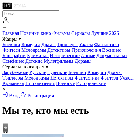
☰
Главная
Новинки кино
Фильмы
Сериалы
Лучшие 2026
Жанры
▾
Боевики
Комедии
Драмы
Триллеры
Ужасы
Фантастика
Фэнтези
Мелодрамы
Детективы
Приключения
Военные
Биографии
Криминал
Исторические
Аниме
Документалки
Семейные
Детские
Мультфильмы
Дорамы
Сериалы по жанрам
▾
Зарубежные
Русские
Турецкие
Боевики
Комедии
Драмы
Триллеры
Мелодрамы
Детективы
Фантастика
Фэнтези
Ужасы
Криминал
Приключения
Военные
Исторические
×
Вход
Регистрация
Мы те, кто мы есть