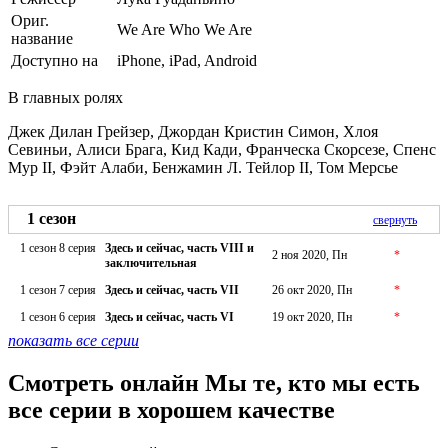
Ориг.
We Are Who We Are
название
Доступно на
iPhone, iPad, Android
В главных ролях
Джек Дилан Грейзер, Джордан Кристин Симон, Хлоя
Севиньи, Алиси Брага, Кид Кади, Франческа Скорсезе, Спенс
Мур II, Фэйт Алаби, Бенжамин Л. Тейлор II, Том Мерсье
1 сезон
свернуть
1 сезон 8 серия
Здесь и сейчас, часть VIII и
2 ноя 2020, Пн
*
заключительная
1 сезон 7 серия
Здесь и сейчас, часть VII
26 окт 2020, Пн
*
1 сезон 6 серия
Здесь и сейчас, часть VI
19 окт 2020, Пн
*
показать все серии
Смотреть онлайн Мы те, кто мы есть
все серии в хорошем качестве