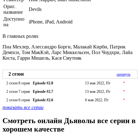
Ориг.
Devils
название
Доступно
iPhone, iPad, Android
на
В главных ролях
Пиа Мехлер, Алессандро Борги, Малакай Кирби, Патрик
Демпси, Том МакКэй, Ларс Миккельсен, Пол Чоудхри, Лайа
Коста, Гарри Мишель, Кася Смутняк
2 сезон
свернуть
2 сезон 8 серия
Episode #2.8
13 мая 2022, Пт
*
2 сезон 7 серия
Episode #2.7
13 мая 2022, Пт
*
2 сезон 6 серия
Episode #2.6
6 мая 2022, Пт
*
показать все серии
Смотреть онлайн Дьяволы все серии в
хорошем качестве