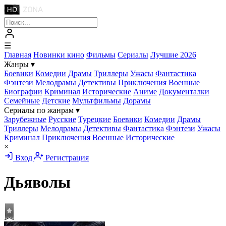
☰
Главная
Новинки кино
Фильмы
Сериалы
Лучшие 2026
Жанры
▾
Боевики
Комедии
Драмы
Триллеры
Ужасы
Фантастика
Фэнтези
Мелодрамы
Детективы
Приключения
Военные
Биографии
Криминал
Исторические
Аниме
Документалки
Семейные
Детские
Мультфильмы
Дорамы
Сериалы по жанрам
▾
Зарубежные
Русские
Турецкие
Боевики
Комедии
Драмы
Триллеры
Мелодрамы
Детективы
Фантастика
Фэнтези
Ужасы
Криминал
Приключения
Военные
Исторические
×
Вход
Регистрация
Дьяволы