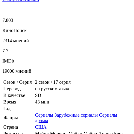
7.803
КиноПоиск
2314 мнений
7.7
IMDb
19000 мнений
Сезон / Серия
2 сезон
/
17 серия
Перевод
на русском языке
В качестве
SD
Время
43 мин
Год
Сериалы
Зарубежные сериалы
Сериалы
Жанры
драмы
Страна
США
Режиссер
Майкл Моррис, Майкл Майер, Триша Брок