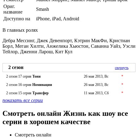
Ориг.
Smash
название
Доступно на
iPhone, iPad, Android
В главных ролях
Дебра Мессинг, Джек Девенпорт, Кэтрин МакФи, Кристиан
Борл, Меган Хилти, Анжелика Хьюстон, Саванна Уайз, Уэсли
Тейлор, Дженни Ларош, Кит Кул
2 сезон
свернуть
2 сезон 17 серия
Тони
26 мая 2013, Вс
*
2 сезон 16 серия
Номинации
26 мая 2013, Вс
*
2 сезон 15 серия
Трансфер
11 мая 2013, Сб
*
показать все серии
Смотреть онлайн Жизнь как шоу все
серии в хорошем качестве
Смотреть онлайн