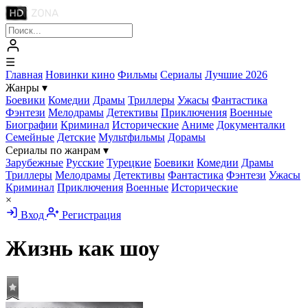
☰
Главная
Новинки кино
Фильмы
Сериалы
Лучшие 2026
Жанры
▾
Боевики
Комедии
Драмы
Триллеры
Ужасы
Фантастика
Фэнтези
Мелодрамы
Детективы
Приключения
Военные
Биографии
Криминал
Исторические
Аниме
Документалки
Семейные
Детские
Мультфильмы
Дорамы
Сериалы по жанрам
▾
Зарубежные
Русские
Турецкие
Боевики
Комедии
Драмы
Триллеры
Мелодрамы
Детективы
Фантастика
Фэнтези
Ужасы
Криминал
Приключения
Военные
Исторические
×
Вход
Регистрация
Жизнь как шоу