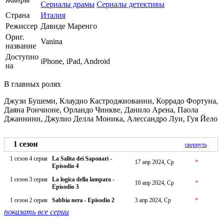
Сериалы драмы
Сериалы детективы
Страна
Италия
Режиссер
Давиде Маренго
Ориг.
Vanina
название
Доступно
iPhone, iPad, Android
на
В главных ролях
Джузи Бушеми, Клаудио Кастроджиованни, Коррадо Фортуна,
Даяна Рончионе, Орландо Чинкве, Данило Арена, Паола
Джаннини, Джулио Делла Моника, Алессандро Луи, Гуя Йело
1 сезон
свернуть
1 сезон 4 серия
La Salita dei Saponari -
17 апр 2024, Ср
*
Episodio 4
1 сезон 3 серия
La logica della lampara -
10 апр 2024, Ср
*
Episodio 3
1 сезон 2 серия
Sabbia nera - Episodio 2
3 апр 2024, Ср
*
показать все серии