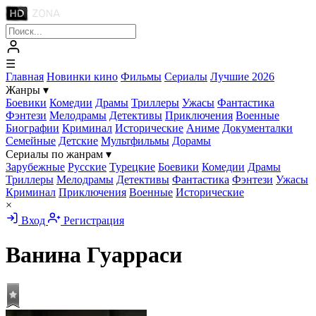
☰
Главная
Новинки кино
Фильмы
Сериалы
Лучшие 2026
Жанры
▾
Боевики
Комедии
Драмы
Триллеры
Ужасы
Фантастика
Фэнтези
Мелодрамы
Детективы
Приключения
Военные
Биографии
Криминал
Исторические
Аниме
Документалки
Семейные
Детские
Мультфильмы
Дорамы
Сериалы по жанрам
▾
Зарубежные
Русские
Турецкие
Боевики
Комедии
Драмы
Триллеры
Мелодрамы
Детективы
Фантастика
Фэнтези
Ужасы
Криминал
Приключения
Военные
Исторические
×
Вход
Регистрация
Ванина Гуарраси