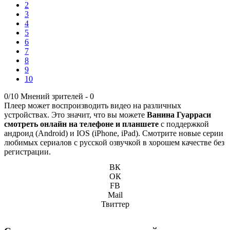
2
3
4
5
6
7
8
9
10
0/10
Мнений зрителей -
0
Плеер может воспроизводить видео на различных
устройствах. Это значит, что вы можете
Ванина Гуарраси
смотреть онлайн на телефоне и планшете
с поддержкой
андроид (Android) и IOS (iPhone, iPad). Смотрите новые серии
любимых сериалов с русской озвучкой в хорошем качестве без
регистрации.
ВК
ОК
FB
Mail
Твиттер