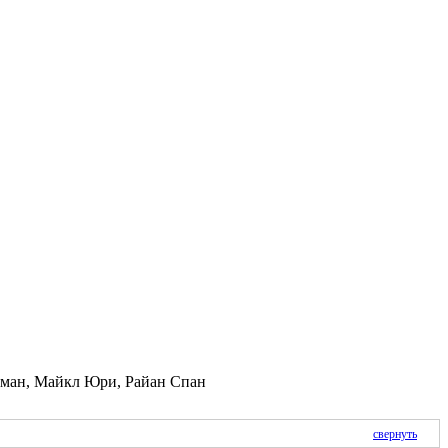
кман, Майкл Юри, Райан Спан
свернуть