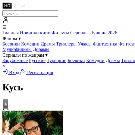
☰
Главная
Новинки кино
Фильмы
Сериалы
Лучшие 2026
Жанры
▾
Боевики
Комедии
Драмы
Триллеры
Ужасы
Фантастика
Фэнтез
Мультфильмы
Дорамы
Сериалы по жанрам
▾
Зарубежные
Русские
Турецкие
Боевики
Комедии
Драмы
Трилл
×
Вход
Регистрация
Кусь