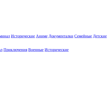
минал
Исторические
Аниме
Документалки
Семейные
Детские
ал
Приключения
Военные
Исторические