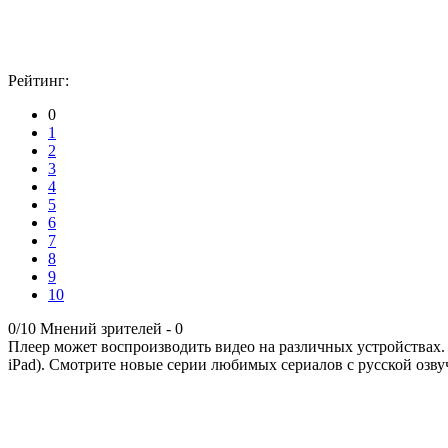
Рейтинг:
0
1
2
3
4
5
6
7
8
9
10
0/10
Мнений зрителей -
0
Плеер может воспроизводить видео на различных устройствах.
iPad). Смотрите новые серии любимых сериалов с русской озву