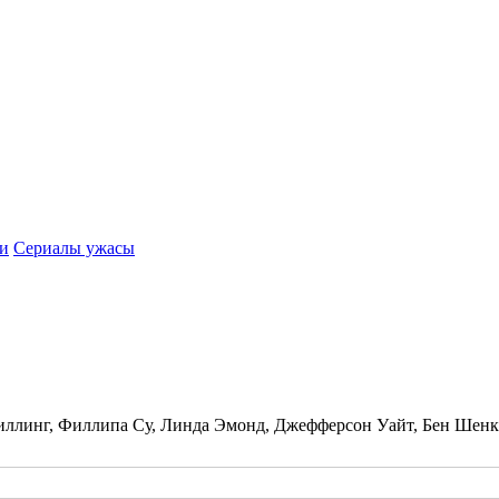
и
Сериалы ужасы
иллинг, Филлипа Су, Линда Эмонд, Джефферсон Уайт, Бен Шен