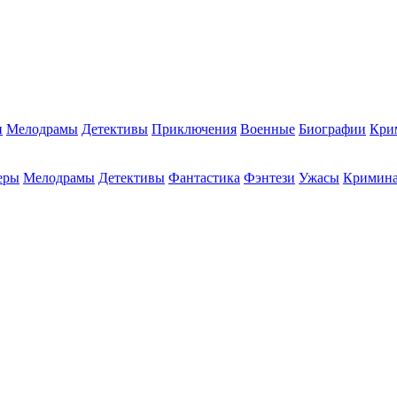
и
Мелодрамы
Детективы
Приключения
Военные
Биографии
Кри
еры
Мелодрамы
Детективы
Фантастика
Фэнтези
Ужасы
Кримин