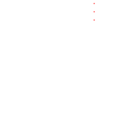
*
*
*