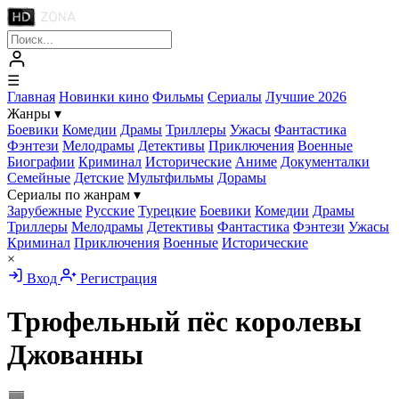
☰
Главная
Новинки кино
Фильмы
Сериалы
Лучшие 2026
Жанры
▾
Боевики
Комедии
Драмы
Триллеры
Ужасы
Фантастика
Фэнтези
Мелодрамы
Детективы
Приключения
Военные
Биографии
Криминал
Исторические
Аниме
Документалки
Семейные
Детские
Мультфильмы
Дорамы
Сериалы по жанрам
▾
Зарубежные
Русские
Турецкие
Боевики
Комедии
Драмы
Триллеры
Мелодрамы
Детективы
Фантастика
Фэнтези
Ужасы
Криминал
Приключения
Военные
Исторические
×
Вход
Регистрация
Трюфельный пёс королевы
Джованны