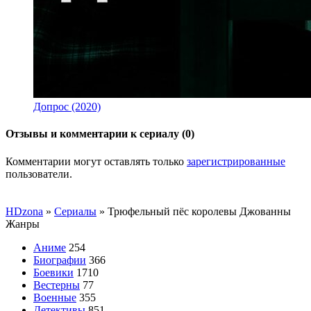
Допрос (2020)
Отзывы и комментарии к сериалу (0)
Комментарии могут оставлять только
зарегистрированные
пользователи.
HDzona
»
Сериалы
» Трюфельный пёс королевы Джованны
Жанры
Аниме
254
Биографии
366
Боевики
1710
Вестерны
77
Военные
355
Детективы
851