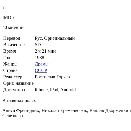
7
IMDb
40 мнений
Перевод
Рус. Оригинальный
В качестве
SD
Время
2 ч 21 мин
Год
1988
Жанры
Драмы
Страна
СССР
Режиссер
Ростислав Горяев
Ориг. название
-
Доступно на
iPhone, iPad, Android
В главных ролях
Алиса Фрейндлих, Николай Ерёменко мл., Вацлав Дворжецкий
Селезнева