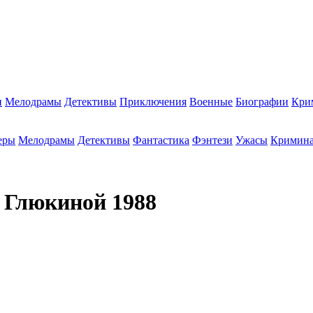
и
Мелодрамы
Детективы
Приключения
Военные
Биографии
Кри
еры
Мелодрамы
Детективы
Фантастика
Фэнтези
Ужасы
Кримин
ы Глюкиной
1988