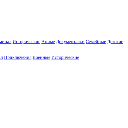
минал
Исторические
Аниме
Документалки
Семейные
Детские
ал
Приключения
Военные
Исторические