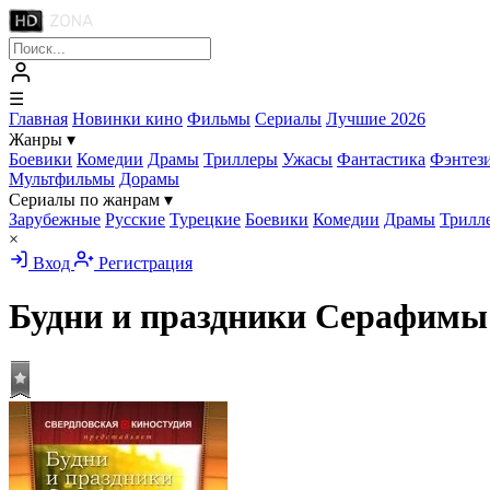
☰
Главная
Новинки кино
Фильмы
Сериалы
Лучшие 2026
Жанры
▾
Боевики
Комедии
Драмы
Триллеры
Ужасы
Фантастика
Фэнтез
Мультфильмы
Дорамы
Сериалы по жанрам
▾
Зарубежные
Русские
Турецкие
Боевики
Комедии
Драмы
Трилл
×
Вход
Регистрация
Будни и праздники Серафим