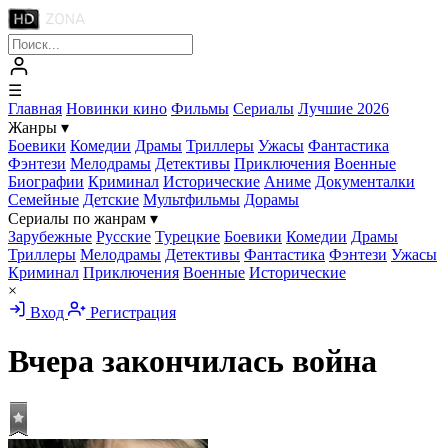
☰
Главная
Новинки кино
Фильмы
Сериалы
Лучшие 2026
Жанры
▾
Боевики
Комедии
Драмы
Триллеры
Ужасы
Фантастика
Фэнтези
Мелодрамы
Детективы
Приключения
Военные
Биографии
Криминал
Исторические
Аниме
Документалки
Семейные
Детские
Мультфильмы
Дорамы
Сериалы по жанрам
▾
Зарубежные
Русские
Турецкие
Боевики
Комедии
Драмы
Триллеры
Мелодрамы
Детективы
Фантастика
Фэнтези
Ужасы
Криминал
Приключения
Военные
Исторические
×
Вход
Регистрация
Вчера закончилась война