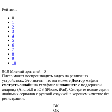
Рейтинг:
0
1
2
3
4
5
6
7
8
9
10
0/10
Мнений зрителей -
0
Плеер может воспроизводить видео на различных
устройствах. Это значит, что вы можете
Доктор мафии
смотреть онлайн на телефоне и планшете
с поддержкой
андроид (Android) и IOS (iPhone, iPad). Смотрите новые серии
любимых сериалов с русской озвучкой в хорошем качестве без
регистрации.
ВК
ОК