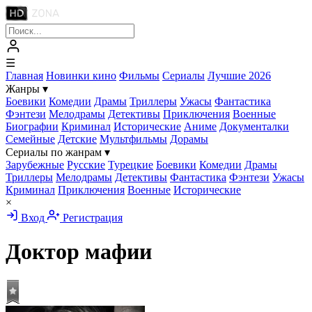
☰
Главная
Новинки кино
Фильмы
Сериалы
Лучшие 2026
Жанры
▾
Боевики
Комедии
Драмы
Триллеры
Ужасы
Фантастика
Фэнтези
Мелодрамы
Детективы
Приключения
Военные
Биографии
Криминал
Исторические
Аниме
Документалки
Семейные
Детские
Мультфильмы
Дорамы
Сериалы по жанрам
▾
Зарубежные
Русские
Турецкие
Боевики
Комедии
Драмы
Триллеры
Мелодрамы
Детективы
Фантастика
Фэнтези
Ужасы
Криминал
Приключения
Военные
Исторические
×
Вход
Регистрация
Доктор мафии