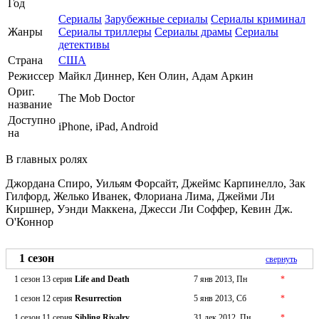
Год
Сериалы
Зарубежные сериалы
Сериалы криминал
Жанры
Сериалы триллеры
Сериалы драмы
Сериалы
детективы
Страна
США
Режиссер
Майкл Диннер, Кен Олин, Адам Аркин
Ориг.
The Mob Doctor
название
Доступно
iPhone, iPad, Android
на
В главных ролях
Джордана Спиро, Уильям Форсайт, Джеймс Карпинелло, Зак
Гилфорд, Желько Иванек, Флориана Лима, Джейми Ли
Киршнер, Уэнди Маккена, Джесси Ли Соффер, Кевин Дж.
О'Коннор
1 сезон
свернуть
1 сезон 13 серия
Life and Death
7 янв 2013, Пн
*
1 сезон 12 серия
Resurrection
5 янв 2013, Сб
*
1 сезон 11 серия
Sibling Rivalry
31 дек 2012, Пн
*