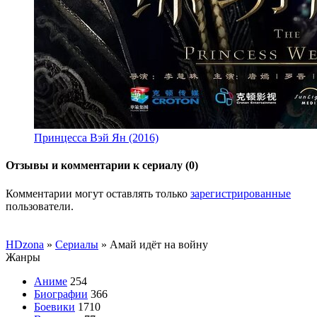
Принцесса Вэй Ян (2016)
Отзывы и комментарии к сериалу (0)
Комментарии могут оставлять только
зарегистрированные
пользователи.
HDzona
»
Сериалы
» Амай идёт на войну
Жанры
Аниме
254
Биографии
366
Боевики
1710