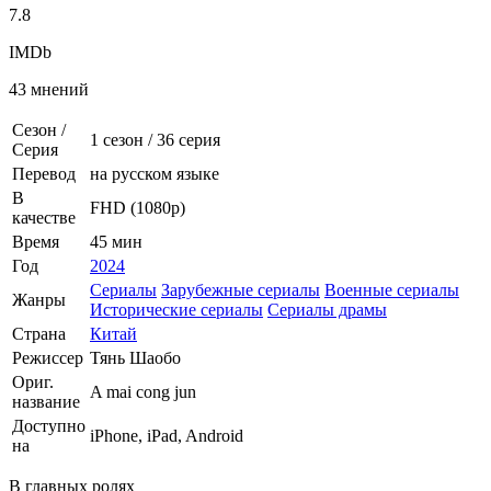
7.8
IMDb
43 мнений
Сезон /
1 сезон
/
36 серия
Серия
Перевод
на русском языке
В
FHD (1080p)
качестве
Время
45 мин
Год
2024
Сериалы
Зарубежные сериалы
Военные сериалы
Жанры
Исторические сериалы
Сериалы драмы
Страна
Китай
Режиссер
Тянь Шаобо
Ориг.
A mai cong jun
название
Доступно
iPhone, iPad, Android
на
В главных ролях