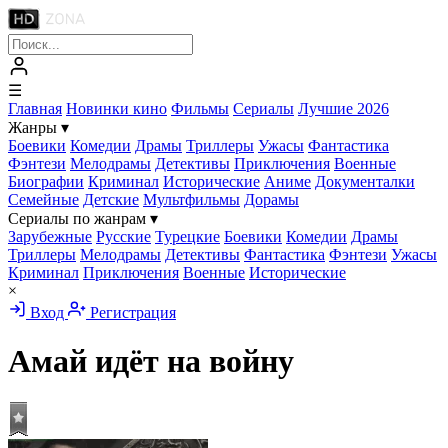
☰
Главная
Новинки кино
Фильмы
Сериалы
Лучшие 2026
Жанры
▾
Боевики
Комедии
Драмы
Триллеры
Ужасы
Фантастика
Фэнтези
Мелодрамы
Детективы
Приключения
Военные
Биографии
Криминал
Исторические
Аниме
Документалки
Семейные
Детские
Мультфильмы
Дорамы
Сериалы по жанрам
▾
Зарубежные
Русские
Турецкие
Боевики
Комедии
Драмы
Триллеры
Мелодрамы
Детективы
Фантастика
Фэнтези
Ужасы
Криминал
Приключения
Военные
Исторические
×
Вход
Регистрация
Амай идёт на войну