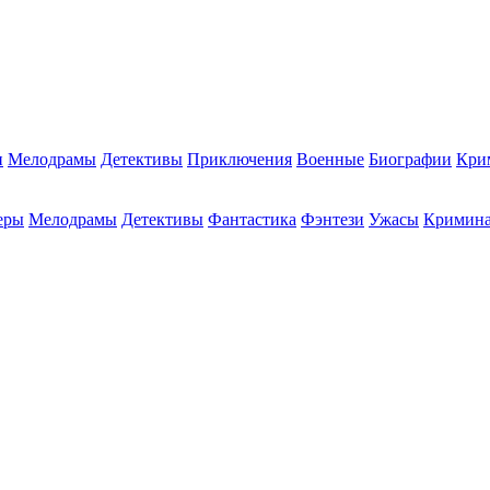
и
Мелодрамы
Детективы
Приключения
Военные
Биографии
Кри
еры
Мелодрамы
Детективы
Фантастика
Фэнтези
Ужасы
Кримин