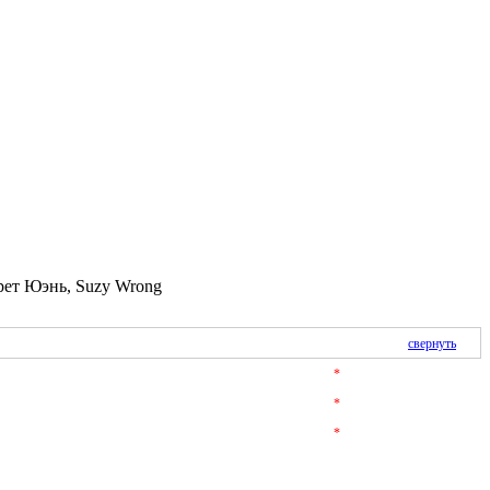
рет Юэнь, Suzy Wrong
свернуть
*
*
*