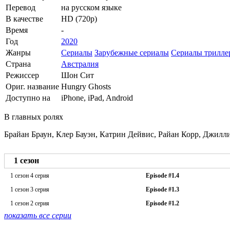
Перевод
на русском языке
В качестве
HD (720p)
Время
-
Год
2020
Жанры
Сериалы
Зарубежные сериалы
Сериалы трилле
Страна
Австралия
Режиссер
Шон Сит
Ориг. название
Hungry Ghosts
Доступно на
iPhone, iPad, Android
В главных ролях
Брайан Браун, Клер Бауэн, Катрин Дейвис, Райан Корр, Джилл
1 сезон
1 сезон 4 серия
Episode #1.4
1 сезон 3 серия
Episode #1.3
1 сезон 2 серия
Episode #1.2
показать все серии