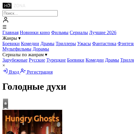
☰
Главная
Новинки кино
Фильмы
Сериалы
Лучшие 2026
Жанры
▾
Боевики
Комедии
Драмы
Триллеры
Ужасы
Фантастика
Фэнтез
Мультфильмы
Дорамы
Сериалы по жанрам
▾
Зарубежные
Русские
Турецкие
Боевики
Комедии
Драмы
Трилл
×
Вход
Регистрация
Голодные духи