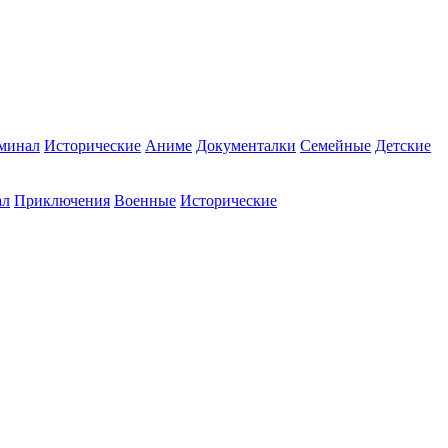
минал
Исторические
Аниме
Документалки
Семейные
Детские
ал
Приключения
Военные
Исторические