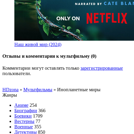
Наш живой мир (2024)
Отзывы и комментарии к мультфильму (0)
Комментарии могут оставлять только
зарегистрированные
пользователи.
HDzona
»
Мультфильмы
» Инопланетные миры
Жанры
Аниме
254
Биографии
366
Боевики
1709
Вестерны
77
Военные
355
Детективы
850