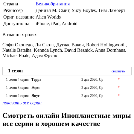
Страна
Великобритания
Режиссер
Дэниэл М. Смит, Suzy Boyles, Тим Ламберт
Ориг. название
Alien Worlds
Доступно на
iPhone, iPad, Android
В главных ролях
Софи Оконедо, Ли Скотт, Дуглас Вакоч, Robert Hollingworth,
Natalie Batalha, Kennda Lynch, David Reznick, Anna Dornhaus,
Michael Foale, Адам Фрэнк
1 сезон
свернуть
1 сезон 4 серия
Терра
2 дек 2020, Ср
*
1 сезон 3 серия
Эдем
2 дек 2020, Ср
*
1 сезон 2 серия
Янус
2 дек 2020, Ср
*
показать все серии
Смотреть онлайн Инопланетные миры
все серии в хорошем качестве