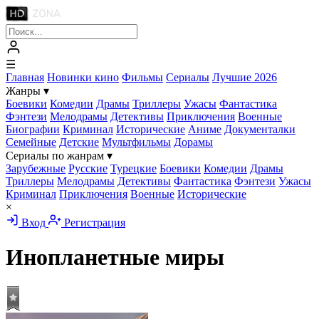
☰
Главная
Новинки кино
Фильмы
Сериалы
Лучшие 2026
Жанры
▾
Боевики
Комедии
Драмы
Триллеры
Ужасы
Фантастика
Фэнтези
Мелодрамы
Детективы
Приключения
Военные
Биографии
Криминал
Исторические
Аниме
Документалки
Семейные
Детские
Мультфильмы
Дорамы
Сериалы по жанрам
▾
Зарубежные
Русские
Турецкие
Боевики
Комедии
Драмы
Триллеры
Мелодрамы
Детективы
Фантастика
Фэнтези
Ужасы
Криминал
Приключения
Военные
Исторические
×
Вход
Регистрация
Инопланетные миры