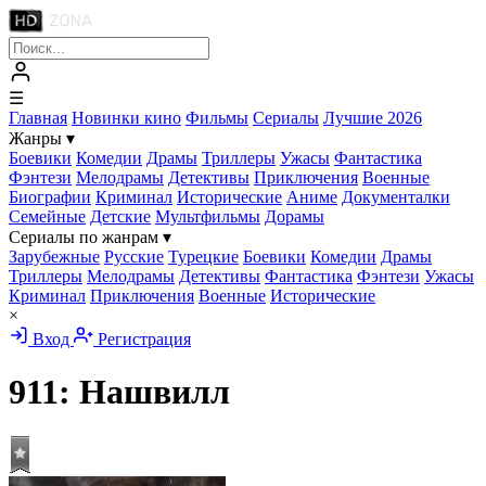
☰
Главная
Новинки кино
Фильмы
Сериалы
Лучшие 2026
Жанры
▾
Боевики
Комедии
Драмы
Триллеры
Ужасы
Фантастика
Фэнтези
Мелодрамы
Детективы
Приключения
Военные
Биографии
Криминал
Исторические
Аниме
Документалки
Семейные
Детские
Мультфильмы
Дорамы
Сериалы по жанрам
▾
Зарубежные
Русские
Турецкие
Боевики
Комедии
Драмы
Триллеры
Мелодрамы
Детективы
Фантастика
Фэнтези
Ужасы
Криминал
Приключения
Военные
Исторические
×
Вход
Регистрация
911: Нашвилл