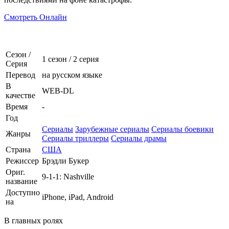
Смотреть Онлайн
Сезон /
1 сезон
/
2 серия
Серия
Перевод
на русском языке
В
WEB-DL
качестве
Время
-
Год
Сериалы
Зарубежные сериалы
Сериалы боевики
Жанры
Сериалы триллеры
Сериалы драмы
Страна
США
Режиссер
Брэдли Букер
Ориг.
9-1-1: Nashville
название
Доступно
iPhone, iPad, Android
на
В главных ролях