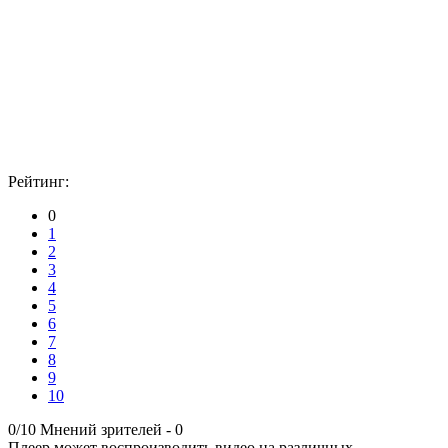
Рейтинг:
0
1
2
3
4
5
6
7
8
9
10
0/10
Мнений зрителей -
0
Плеер может воспроизводить видео на различных