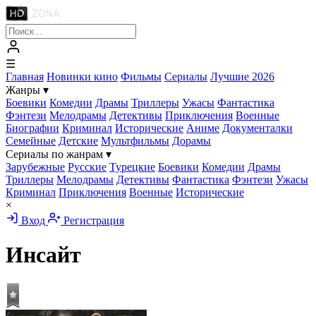
☰
Главная
Новинки кино
Фильмы
Сериалы
Лучшие 2026
Жанры
▾
Боевики
Комедии
Драмы
Триллеры
Ужасы
Фантастика
Фэнтези
Мелодрамы
Детективы
Приключения
Военные
Биографии
Криминал
Исторические
Аниме
Документалки
Семейные
Детские
Мультфильмы
Дорамы
Сериалы по жанрам
▾
Зарубежные
Русские
Турецкие
Боевики
Комедии
Драмы
Триллеры
Мелодрамы
Детективы
Фантастика
Фэнтези
Ужасы
Криминал
Приключения
Военные
Исторические
×
Вход
Регистрация
Инсайт