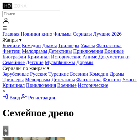
☰
Главная
Новинки кино
Фильмы
Сериалы
Лучшие 2026
Жанры
▾
Боевики
Комедии
Драмы
Триллеры
Ужасы
Фантастика
Фэнтези
Мелодрамы
Детективы
Приключения
Военные
Биографии
Криминал
Исторические
Аниме
Документалки
Семейные
Детские
Мультфильмы
Дорамы
Сериалы по жанрам
▾
Зарубежные
Русские
Турецкие
Боевики
Комедии
Драмы
Триллеры
Мелодрамы
Детективы
Фантастика
Фэнтези
Ужасы
Криминал
Приключения
Военные
Исторические
×
Вход
Регистрация
Семейное древо