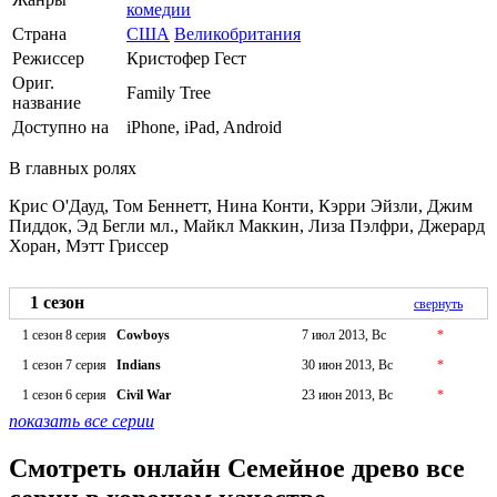
комедии
Страна
США
Великобритания
Режиссер
Кристофер Гест
Ориг.
Family Tree
название
Доступно на
iPhone, iPad, Android
В главных ролях
Крис О'Дауд, Том Беннетт, Нина Конти, Кэрри Эйзли, Джим
Пиддок, Эд Бегли мл., Майкл Маккин, Лиза Пэлфри, Джерард
Хоран, Мэтт Гриссер
1 сезон
свернуть
1 сезон 8 серия
Cowboys
7 июл 2013, Вс
*
1 сезон 7 серия
Indians
30 июн 2013, Вс
*
1 сезон 6 серия
Civil War
23 июн 2013, Вс
*
показать все серии
Смотреть онлайн Семейное древо все