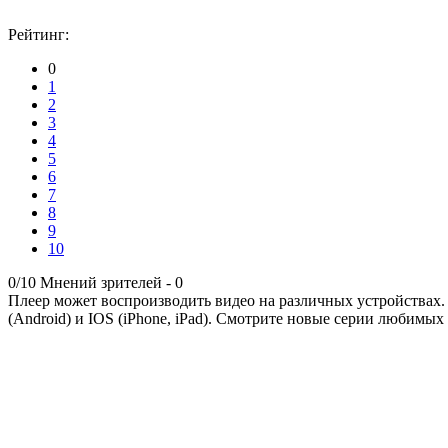
Рейтинг:
0
1
2
3
4
5
6
7
8
9
10
0/10
Мнений зрителей -
0
Плеер может воспроизводить видео на различных устройствах.
(Android) и IOS (iPhone, iPad). Смотрите новые серии любимых 