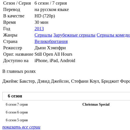
Сезон / Серия
6 сезон
/
7 серия
Перевод
на русском языке
В качестве
HD (720p)
Время
30 мин
Год
2013
Жанры
Сериалы
Зарубежные сериалы
Сериалы комеди
Страна
Великобритания
Режиссер
Дьюи Хэмпфри
Ориг. название
Still Open All Hours
Доступно на
iPhone, iPad, Android
В главных ролях
Джеймс Бакстер, Дэвид Джейсон, Стефани Коул, Бриджит Фор
6 сезон
6 сезон 7 серия
Christmas Special
6 сезон 6 серия
6 сезон 5 серия
показать все серии