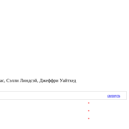
гас, Сэлли Линдсэй, Джеффри Уайтхед
свернуть
*
*
*