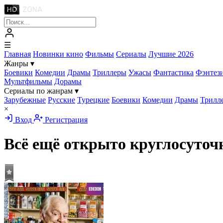
☰
Главная
Новинки кино
Фильмы
Сериалы
Лучшие 2026
Жанры
▾
Боевики
Комедии
Драмы
Триллеры
Ужасы
Фантастика
Фэнтез
Мультфильмы
Дорамы
Сериалы по жанрам
▾
Зарубежные
Русские
Турецкие
Боевики
Комедии
Драмы
Трилл
×
Вход
Регистрация
Всё ещё открыто круглосуточ