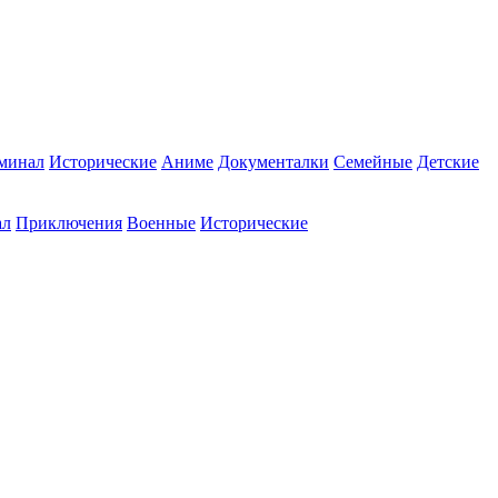
минал
Исторические
Аниме
Документалки
Семейные
Детские
ал
Приключения
Военные
Исторические