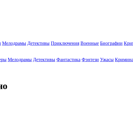
и
Мелодрамы
Детективы
Приключения
Военные
Биографии
Кри
еры
Мелодрамы
Детективы
Фантастика
Фэнтези
Ужасы
Кримин
но