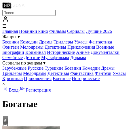
☰
Главная
Новинки кино
Фильмы
Сериалы
Лучшие 2026
Жанры
▾
Боевики
Комедии
Драмы
Триллеры
Ужасы
Фантастика
Фэнтези
Мелодрамы
Детективы
Приключения
Военные
Биографии
Криминал
Исторические
Аниме
Документалки
Семейные
Детские
Мультфильмы
Дорамы
Сериалы по жанрам
▾
Зарубежные
Русские
Турецкие
Боевики
Комедии
Драмы
Триллеры
Мелодрамы
Детективы
Фантастика
Фэнтези
Ужасы
Криминал
Приключения
Военные
Исторические
×
Вход
Регистрация
Богатые