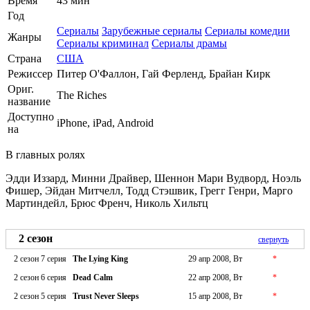
Время
43 мин
Год
Сериалы
Зарубежные сериалы
Сериалы комедии
Жанры
Сериалы криминал
Сериалы драмы
Страна
США
Режиссер
Питер О'Фаллон, Гай Ферленд, Брайан Кирк
Ориг.
The Riches
название
Доступно
iPhone, iPad, Android
на
В главных ролях
Эдди Иззард, Минни Драйвер, Шеннон Мари Вудворд, Ноэль
Фишер, Эйдан Митчелл, Тодд Стэшвик, Грегг Генри, Марго
Мартиндейл, Брюс Френч, Николь Хильтц
2 сезон
свернуть
2 сезон 7 серия
The Lying King
29 апр 2008, Вт
*
2 сезон 6 серия
Dead Calm
22 апр 2008, Вт
*
2 сезон 5 серия
Trust Never Sleeps
15 апр 2008, Вт
*