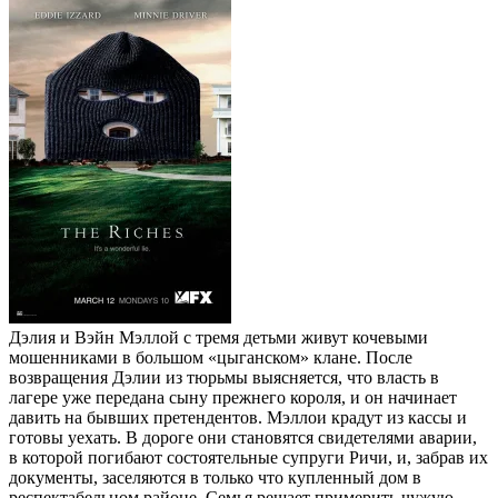
Дэлия и Вэйн Мэллой с тремя детьми живут кочевыми
мошенниками в большом «цыганском» клане. После
возвращения Дэлии из тюрьмы выясняется, что власть в
лагере уже передана сыну прежнего короля, и он начинает
давить на бывших претендентов. Мэллои крадут из кассы и
готовы уехать. В дороге они становятся свидетелями аварии,
в которой погибают состоятельные супруги Ричи, и, забрав их
документы, заселяются в только что купленный дом в
респектабельном районе. Семья решает примерить чужую