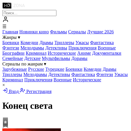
☰
Главная
Новинки кино
Фильмы
Сериалы
Лучшие 2026
Жанры
▾
Боевики
Комедии
Драмы
Триллеры
Ужасы
Фантастика
Фэнтези
Мелодрамы
Детективы
Приключения
Военные
Биографии
Криминал
Исторические
Аниме
Документалки
Семейные
Детские
Мультфильмы
Дорамы
Сериалы по жанрам
▾
Зарубежные
Русские
Турецкие
Боевики
Комедии
Драмы
Триллеры
Мелодрамы
Детективы
Фантастика
Фэнтези
Ужасы
Криминал
Приключения
Военные
Исторические
×
Вход
Регистрация
Конец света