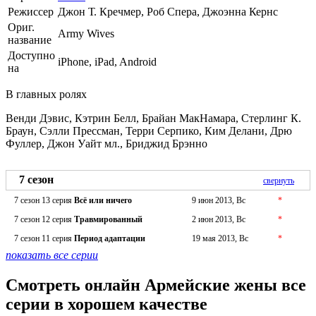
Режиссер
Джон Т. Кречмер, Роб Спера, Джоэнна Кернс
Ориг.
Army Wives
название
Доступно
iPhone, iPad, Android
на
В главных ролях
Венди Дэвис, Кэтрин Белл, Брайан МакНамара, Стерлинг К.
Браун, Сэлли Прессман, Терри Серпико, Ким Делани, Дрю
Фуллер, Джон Уайт мл., Бриджид Брэнно
7 сезон
свернуть
7 сезон 13 серия
Всё или ничего
9 июн 2013, Вс
*
7 сезон 12 серия
Травмированный
2 июн 2013, Вс
*
7 сезон 11 серия
Период адаптации
19 мая 2013, Вс
*
показать все серии
Смотреть онлайн Армейские жены все
серии в хорошем качестве