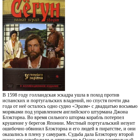
В 1598 году голландская эскадра ушла в поход против
испанских и португальских владений, но спустя почти два
года от неё осталось одно судно «Эразм» с двадцатью восьмью
моряками под управлением английского штурмана Джона
Блэкторна. Во время сильного шторма корабль потерпел
крушение у берегов Японии. Местный португальский иезуит
ошибочно обвинил Блэкторна и его людей в пиратстве, и они
оказались в плену у самураев. Судьба дала Блэкторну второй
шанс: его освободили и отправили в Осаку, где влиятельный