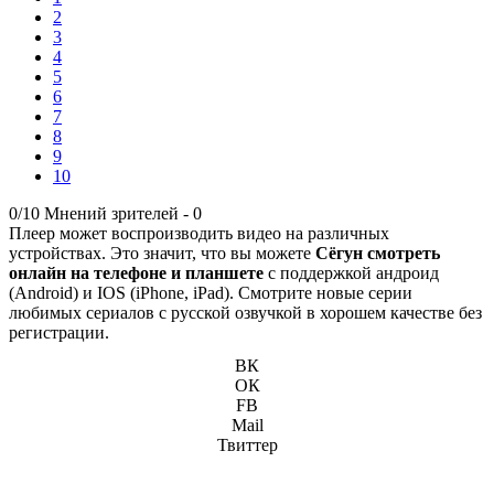
2
3
4
5
6
7
8
9
10
0/10
Мнений зрителей -
0
Плеер может воспроизводить видео на различных
устройствах. Это значит, что вы можете
Сёгун смотреть
онлайн на телефоне и планшете
с поддержкой андроид
(Android) и IOS (iPhone, iPad). Смотрите новые серии
любимых сериалов с русской озвучкой в хорошем качестве без
регистрации.
ВК
ОК
FB
Mail
Твиттер