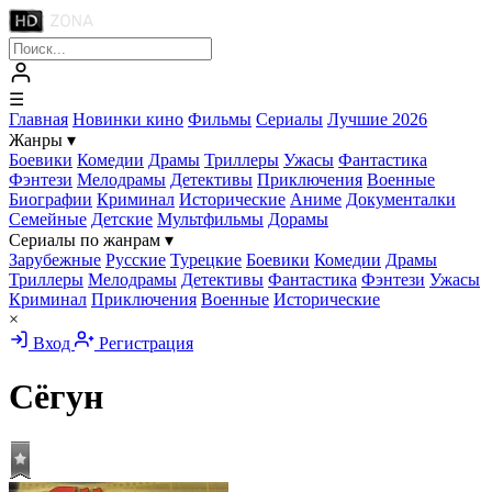
☰
Главная
Новинки кино
Фильмы
Сериалы
Лучшие 2026
Жанры
▾
Боевики
Комедии
Драмы
Триллеры
Ужасы
Фантастика
Фэнтези
Мелодрамы
Детективы
Приключения
Военные
Биографии
Криминал
Исторические
Аниме
Документалки
Семейные
Детские
Мультфильмы
Дорамы
Сериалы по жанрам
▾
Зарубежные
Русские
Турецкие
Боевики
Комедии
Драмы
Триллеры
Мелодрамы
Детективы
Фантастика
Фэнтези
Ужасы
Криминал
Приключения
Военные
Исторические
×
Вход
Регистрация
Сёгун