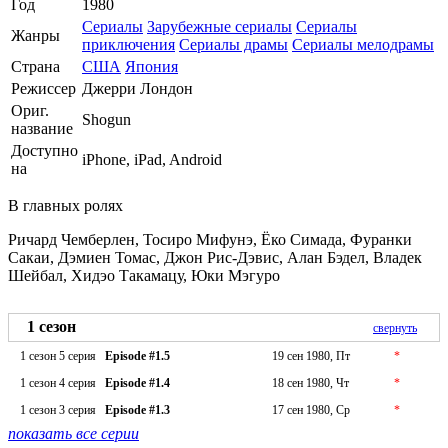
Год
1980
Сериалы
Зарубежные сериалы
Сериалы
Жанры
приключения
Сериалы драмы
Сериалы мелодрамы
Страна
США
Япония
Режиссер
Джерри Лондон
Ориг.
Shogun
название
Доступно
iPhone, iPad, Android
на
В главных ролях
Ричард Чемберлен, Тосиро Мифунэ, Ёко Симада, Фуранки
Сакаи, Дэмиен Томас, Джон Рис-Дэвис, Алан Бэдел, Владек
Шейбал, Хидэо Такамацу, Юки Мэгуро
1 сезон
свернуть
1 сезон 5 серия
Episode #1.5
19 сен 1980, Пт
*
1 сезон 4 серия
Episode #1.4
18 сен 1980, Чт
*
1 сезон 3 серия
Episode #1.3
17 сен 1980, Ср
*
показать все серии