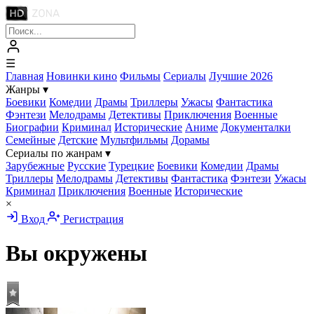
☰
Главная
Новинки кино
Фильмы
Сериалы
Лучшие 2026
Жанры
▾
Боевики
Комедии
Драмы
Триллеры
Ужасы
Фантастика
Фэнтези
Мелодрамы
Детективы
Приключения
Военные
Биографии
Криминал
Исторические
Аниме
Документалки
Семейные
Детские
Мультфильмы
Дорамы
Сериалы по жанрам
▾
Зарубежные
Русские
Турецкие
Боевики
Комедии
Драмы
Триллеры
Мелодрамы
Детективы
Фантастика
Фэнтези
Ужасы
Криминал
Приключения
Военные
Исторические
×
Вход
Регистрация
Вы окружены