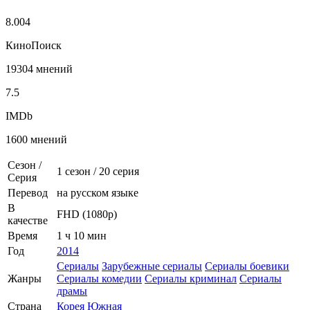
8.004
КиноПоиск
19304 мнений
7.5
IMDb
1600 мнений
Сезон /
1 сезон
/
20 серия
Серия
Перевод
на русском языке
В
FHD (1080p)
качестве
Время
1 ч 10 мин
Год
2014
Сериалы
Зарубежные сериалы
Сериалы боевики
Жанры
Сериалы комедии
Сериалы криминал
Сериалы
драмы
Страна
Корея Южная