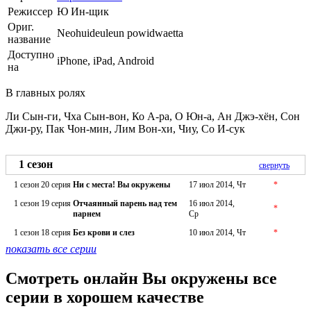
Режиссер
Ю Ин-щик
Ориг.
Neohuideuleun powidwaetta
название
Доступно
iPhone, iPad, Android
на
В главных ролях
Ли Сын-ги, Чха Сын-вон, Ко А-ра, О Юн-а, Ан Джэ-хён, Сон
Джи-ру, Пак Чон-мин, Лим Вон-хи, Чиу, Со И-сук
1 сезон
свернуть
1 сезон 20 серия
Ни с места! Вы окружены
17 июл 2014, Чт
*
1 сезон 19 серия
Отчаянный парень над тем
16 июл 2014,
*
парнем
Ср
1 сезон 18 серия
Без крови и слез
10 июл 2014, Чт
*
показать все серии
Смотреть онлайн Вы окружены все
серии в хорошем качестве