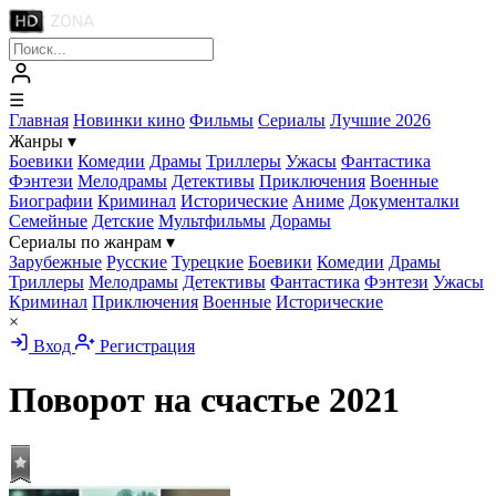
☰
Главная
Новинки кино
Фильмы
Сериалы
Лучшие 2026
Жанры
▾
Боевики
Комедии
Драмы
Триллеры
Ужасы
Фантастика
Фэнтези
Мелодрамы
Детективы
Приключения
Военные
Биографии
Криминал
Исторические
Аниме
Документалки
Семейные
Детские
Мультфильмы
Дорамы
Сериалы по жанрам
▾
Зарубежные
Русские
Турецкие
Боевики
Комедии
Драмы
Триллеры
Мелодрамы
Детективы
Фантастика
Фэнтези
Ужасы
Криминал
Приключения
Военные
Исторические
×
Вход
Регистрация
Поворот на счастье
2021