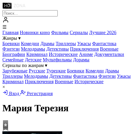
☰
Главная
Новинки кино
Фильмы
Сериалы
Лучшие 2026
Жанры
▾
Боевики
Комедии
Драмы
Триллеры
Ужасы
Фантастика
Фэнтези
Мелодрамы
Детективы
Приключения
Военные
Биографии
Криминал
Исторические
Аниме
Документалки
Семейные
Детские
Мультфильмы
Дорамы
Сериалы по жанрам
▾
Зарубежные
Русские
Турецкие
Боевики
Комедии
Драмы
Триллеры
Мелодрамы
Детективы
Фантастика
Фэнтези
Ужасы
Криминал
Приключения
Военные
Исторические
×
Вход
Регистрация
Мария Терезия