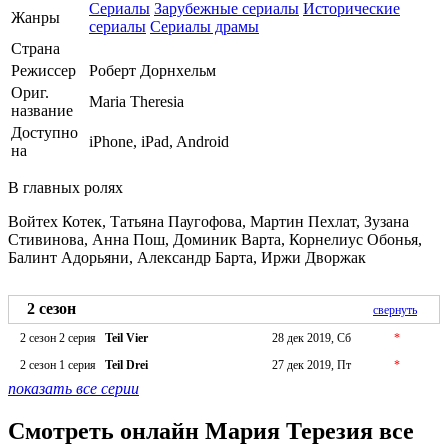
Сериалы
Зарубежные сериалы
Исторические
Жанры
сериалы
Сериалы драмы
Страна
Режиссер
Роберт Дорнхельм
Ориг.
Maria Theresia
название
Доступно
iPhone, iPad, Android
на
В главных ролях
Войтех Котек, Татьяна Паугофова, Мартин Пехлат, Зузана
Стивинова, Анна Пош, Доминик Варта, Корнелиус Обонья,
Балинт Адорьяни, Александр Барта, Иржи Дворжак
2 сезон
свернуть
2 сезон 2 серия
Teil Vier
28 дек 2019, Сб
*
2 сезон 1 серия
Teil Drei
27 дек 2019, Пт
*
показать все серии
Смотреть онлайн Мария Терезия все