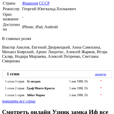
Страна
Франция
СССР
Режиссер
Георгий Юнгвальд-Хилькевич
Ориг.
-
название
Доступно
iPhone, iPad, Android
на
В главных ролях
Виктор Авилов, Евгений Дворжецкий, Анна Самохина,
Михаил Боярский, Арнис Лицитис, Алексей Жарков, Игорь
Скляр, Нодира Мирзаева, Алексей Петренко, Светлана
Смирнова
1 сезон
свернуть
1 сезон 3 серия
Аз воздам
1 янв 1988, Пт
*
1 сезон 2 серия
Граф Монте-Кристо
1 янв 1988, Пт
*
1 сезон 1 серия
Аббат Фариа
1 янв 1988, Пт
*
показать все серии
Смотреть онлайн Узник замка Иф все