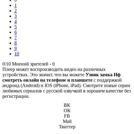
1
2
3
4
5
6
7
8
9
10
0/10
Мнений зрителей -
0
Плеер может воспроизводить видео на различных
устройствах. Это значит, что вы можете
Узник замка Иф
смотреть онлайн на телефоне и планшете
с поддержкой
андроид (Android) и IOS (iPhone, iPad). Смотрите новые серии
любимых сериалов с русской озвучкой в хорошем качестве без
регистрации.
ВК
ОК
FB
Mail
Твиттер