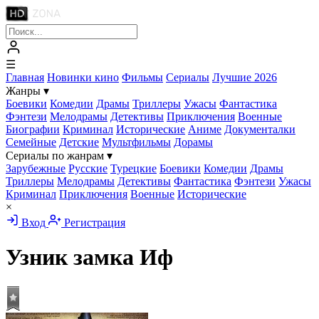
☰
Главная
Новинки кино
Фильмы
Сериалы
Лучшие 2026
Жанры
▾
Боевики
Комедии
Драмы
Триллеры
Ужасы
Фантастика
Фэнтези
Мелодрамы
Детективы
Приключения
Военные
Биографии
Криминал
Исторические
Аниме
Документалки
Семейные
Детские
Мультфильмы
Дорамы
Сериалы по жанрам
▾
Зарубежные
Русские
Турецкие
Боевики
Комедии
Драмы
Триллеры
Мелодрамы
Детективы
Фантастика
Фэнтези
Ужасы
Криминал
Приключения
Военные
Исторические
×
Вход
Регистрация
Узник замка Иф