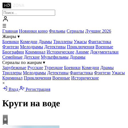
☰
Главная
Новинки кино
Фильмы
Сериалы
Лучшие 2026
Жанры
▾
Боевики
Комедии
Драмы
Триллеры
Ужасы
Фантастика
Фэнтези
Мелодрамы
Детективы
Приключения
Военные
Биографии
Криминал
Исторические
Аниме
Документалки
Семейные
Детские
Мультфильмы
Дорамы
Сериалы по жанрам
▾
Зарубежные
Русские
Турецкие
Боевики
Комедии
Драмы
Триллеры
Мелодрамы
Детективы
Фантастика
Фэнтези
Ужасы
Криминал
Приключения
Военные
Исторические
×
Вход
Регистрация
Круги на воде