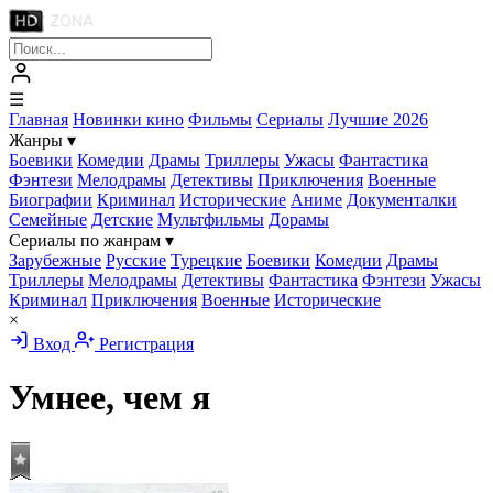
☰
Главная
Новинки кино
Фильмы
Сериалы
Лучшие 2026
Жанры
▾
Боевики
Комедии
Драмы
Триллеры
Ужасы
Фантастика
Фэнтези
Мелодрамы
Детективы
Приключения
Военные
Биографии
Криминал
Исторические
Аниме
Документалки
Семейные
Детские
Мультфильмы
Дорамы
Сериалы по жанрам
▾
Зарубежные
Русские
Турецкие
Боевики
Комедии
Драмы
Триллеры
Мелодрамы
Детективы
Фантастика
Фэнтези
Ужасы
Криминал
Приключения
Военные
Исторические
×
Вход
Регистрация
Умнее, чем я