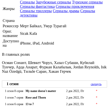
Сериалы
Зарубежные сериалы
Турецкие сериалы
Сериалы фантастика
Сериалы приключения
Жанры
Сериалы триллеры
Сериалы драмы
Сериалы
детективы
Страна
Режиссер
Мерт Байкал, Умур Турагай
Ориг.
Sicak Kafa
название
Доступно
iPhone, iPad, Android
на
В главных ролях
Осман Сонант, Шевкет Чорух, Хазал Субаши, Кубилай
Тунчер, Арда Анарат, Фуркан Калабалык, Jordan Reynolds, Isik
Naz Özedgü, Тильбе Саран, Хакан Герчек
1 сезон
свернуть
1 сезон 8 серия
My name doesn't matter
2 дек 2022, Пт
*
1 сезон 7 серия
Rose and Thorn
2 дек 2022, Пт
*
1 сезон 6 серия
13 to 7
2 дек 2022, Пт
*