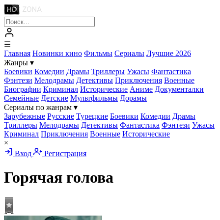
☰
Главная
Новинки кино
Фильмы
Сериалы
Лучшие 2026
Жанры
▾
Боевики
Комедии
Драмы
Триллеры
Ужасы
Фантастика
Фэнтези
Мелодрамы
Детективы
Приключения
Военные
Биографии
Криминал
Исторические
Аниме
Документалки
Семейные
Детские
Мультфильмы
Дорамы
Сериалы по жанрам
▾
Зарубежные
Русские
Турецкие
Боевики
Комедии
Драмы
Триллеры
Мелодрамы
Детективы
Фантастика
Фэнтези
Ужасы
Криминал
Приключения
Военные
Исторические
×
Вход
Регистрация
Горячая голова