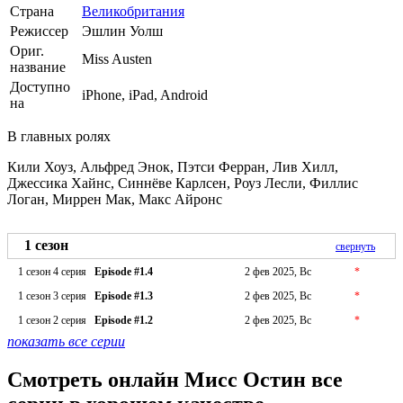
Страна
Великобритания
Режиссер
Эшлин Уолш
Ориг.
Miss Austen
название
Доступно
iPhone, iPad, Android
на
В главных ролях
Кили Хоуз, Альфред Энок, Пэтси Ферран, Лив Хилл,
Джессика Хайнс, Синнёве Карлсен, Роуз Лесли, Филлис
Логан, Миррен Мак, Макс Айронс
1 сезон
свернуть
1 сезон 4 серия
Episode #1.4
2 фев 2025, Вс
*
1 сезон 3 серия
Episode #1.3
2 фев 2025, Вс
*
1 сезон 2 серия
Episode #1.2
2 фев 2025, Вс
*
показать все серии
Смотреть онлайн Мисс Остин все