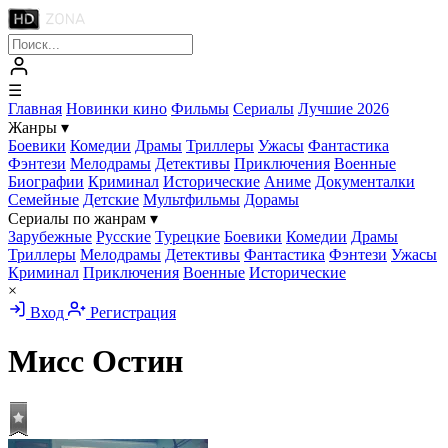
☰
Главная
Новинки кино
Фильмы
Сериалы
Лучшие 2026
Жанры
▾
Боевики
Комедии
Драмы
Триллеры
Ужасы
Фантастика
Фэнтези
Мелодрамы
Детективы
Приключения
Военные
Биографии
Криминал
Исторические
Аниме
Документалки
Семейные
Детские
Мультфильмы
Дорамы
Сериалы по жанрам
▾
Зарубежные
Русские
Турецкие
Боевики
Комедии
Драмы
Триллеры
Мелодрамы
Детективы
Фантастика
Фэнтези
Ужасы
Криминал
Приключения
Военные
Исторические
×
Вход
Регистрация
Мисс Остин