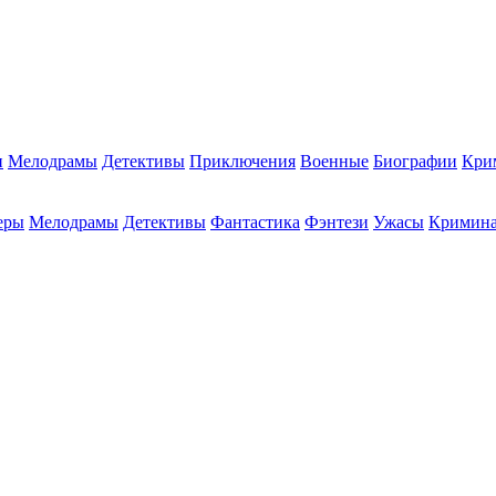
и
Мелодрамы
Детективы
Приключения
Военные
Биографии
Кри
еры
Мелодрамы
Детективы
Фантастика
Фэнтези
Ужасы
Кримин