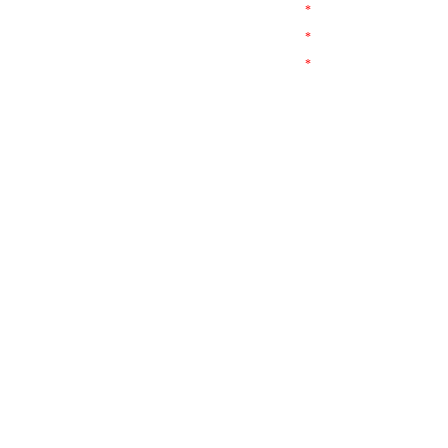
*
*
*