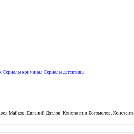
я
Сериалы криминал
Сериалы детективы
вел Майков, Евгений Дятлов, Константин Богомолов, Констан