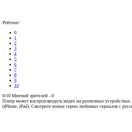
Рейтинг:
0
1
2
3
4
5
6
7
8
9
10
0/10
Мнений зрителей -
0
Плеер может воспроизводить видео на различных устройствах.
(iPhone, iPad). Смотрите новые серии любимых сериалов с русс