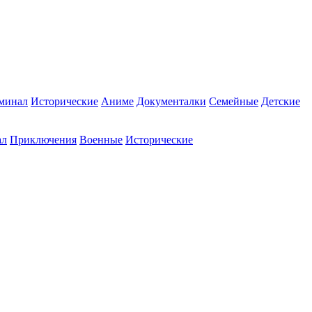
минал
Исторические
Аниме
Документалки
Семейные
Детские
ал
Приключения
Военные
Исторические