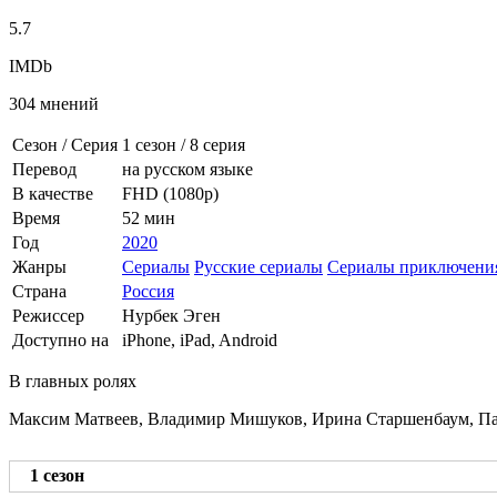
5.7
IMDb
304 мнений
Сезон / Серия
1 сезон
/
8 серия
Перевод
на русском языке
В качестве
FHD (1080p)
Время
52 мин
Год
2020
Жанры
Сериалы
Русские сериалы
Сериалы приключени
Страна
Россия
Режиссер
Нурбек Эген
Доступно на
iPhone, iPad, Android
В главных ролях
Максим Матвеев, Владимир Мишуков, Ирина Старшенбаум, Па
1 сезон