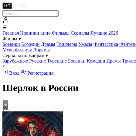
☰
Главная
Новинки кино
Фильмы
Сериалы
Лучшие 2026
Жанры
▾
Боевики
Комедии
Драмы
Триллеры
Ужасы
Фантастика
Фэнтез
Мультфильмы
Дорамы
Сериалы по жанрам
▾
Зарубежные
Русские
Турецкие
Боевики
Комедии
Драмы
Трилл
×
Вход
Регистрация
Шерлок в России