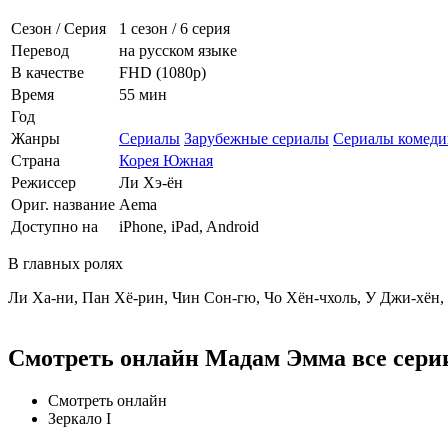
Сезон / Серия
1 сезон
/
6 серия
Перевод
на русском языке
В качестве
FHD (1080p)
Время
55 мин
Год
Жанры
Сериалы
Зарубежные сериалы
Сериалы комеди
Страна
Корея Южная
Режиссер
Ли Хэ-ён
Ориг. название
Aema
Доступно на
iPhone, iPad, Android
В главных ролях
Ли Ха-ни, Пан Хё-рин, Чин Сон-гю, Чо Хён-чхоль, У Джи-хён,
Смотреть онлайн Мадам Эмма все серии
Смотреть онлайн
Зеркало I