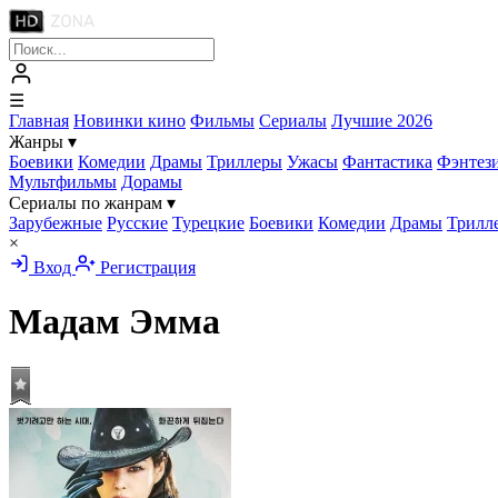
☰
Главная
Новинки кино
Фильмы
Сериалы
Лучшие 2026
Жанры
▾
Боевики
Комедии
Драмы
Триллеры
Ужасы
Фантастика
Фэнтез
Мультфильмы
Дорамы
Сериалы по жанрам
▾
Зарубежные
Русские
Турецкие
Боевики
Комедии
Драмы
Трилл
×
Вход
Регистрация
Мадам Эмма