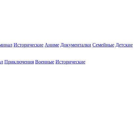
минал
Исторические
Аниме
Документалки
Семейные
Детские
ал
Приключения
Военные
Исторические