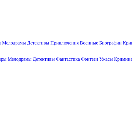
и
Мелодрамы
Детективы
Приключения
Военные
Биографии
Кри
еры
Мелодрамы
Детективы
Фантастика
Фэнтези
Ужасы
Кримин