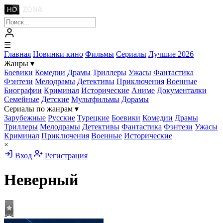
☰
Главная
Новинки кино
Фильмы
Сериалы
Лучшие 2026
Жанры
▾
Боевики
Комедии
Драмы
Триллеры
Ужасы
Фантастика
Фэнтези
Мелодрамы
Детективы
Приключения
Военные
Биографии
Криминал
Исторические
Аниме
Документалки
Семейные
Детские
Мультфильмы
Дорамы
Сериалы по жанрам
▾
Зарубежные
Русские
Турецкие
Боевики
Комедии
Драмы
Триллеры
Мелодрамы
Детективы
Фантастика
Фэнтези
Ужасы
Криминал
Приключения
Военные
Исторические
×
Вход
Регистрация
Неверный