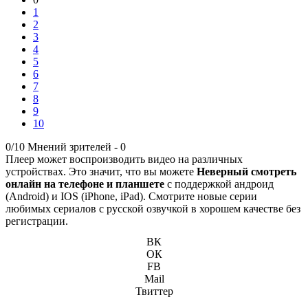
1
2
3
4
5
6
7
8
9
10
0/10
Мнений зрителей -
0
Плеер может воспроизводить видео на различных
устройствах. Это значит, что вы можете
Неверный смотреть
онлайн на телефоне и планшете
с поддержкой андроид
(Android) и IOS (iPhone, iPad). Смотрите новые серии
любимых сериалов с русской озвучкой в хорошем качестве без
регистрации.
ВК
ОК
FB
Mail
Твиттер