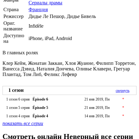
Сериалы драмы
Страна
Франция
Режиссер
Дидье Ле Пешор, Дидье Бивель
Ориг.
Infidèle
название
Доступно
iPhone, iPad, Android
на
В главных ролях
Клер Кейм, Жонатан Заккаи, Хлоя Жуанне, Филипп Торретон,
Ванесса Дэвид, Наталия Дончева, Оливье Клавери, Грегуар
Плантад, Том Либ, Феликс Лефевр
1 сезон
свернуть
1 сезон 6 серия
Épisode 6
21 янв 2019, Пн
*
1 сезон 5 серия
Épisode 5
21 янв 2019, Пн
*
1 сезон 4 серия
Épisode 4
14 янв 2019, Пн
*
показать все серии
Смотреть онлайн Неверный все серии