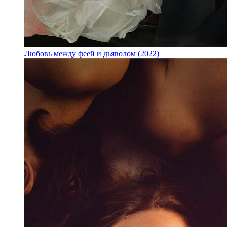
Любовь между феей и дьяволом (2022)