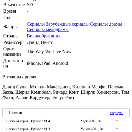
В качестве
SD
Время
-
Год
Сериалы
Зарубежные сериалы
Сериалы драмы
Жанры
Сериалы мелодрамы
Страна
Великобритания
Режиссер
Дэвид Йейтс
Ориг.
The Way We Live Now
название
Доступно
iPhone, iPad, Android
на
В главных ролях
Дэвид Суше, Мэттью Макфэдиен, Киллиан Мерфи, Палома
Баэза, Шерил Кэмпбелл, Ричард Кэнт, Ширли Хендерсон, Том
Фахи, Аллан Кордунер, Энгус Райт
1 сезон
свернуть
1 сезон 4 серия
Episode #1.4
2 дек 2001, Вс
*
1 сезон 3 серия
Episode #1.3
25 ноя 2001, Вс
*