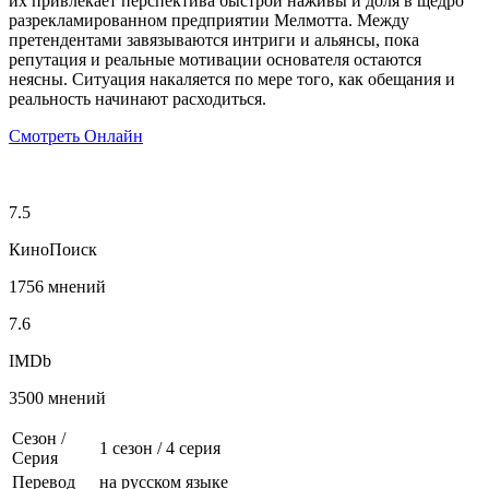
их привлекает перспектива быстрой наживы и доля в щедро
разрекламированном предприятии Мелмотта. Между
претендентами завязываются интриги и альянсы, пока
репутация и реальные мотивации основателя остаются
неясны. Ситуация накаляется по мере того, как обещания и
реальность начинают расходиться.
Смотреть Онлайн
7.5
КиноПоиск
1756 мнений
7.6
IMDb
3500 мнений
Сезон /
1 сезон
/
4 серия
Серия
Перевод
на русском языке