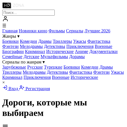
☰
Главная
Новинки кино
Фильмы
Сериалы
Лучшие 2026
Жанры
▾
Боевики
Комедии
Драмы
Триллеры
Ужасы
Фантастика
Фэнтези
Мелодрамы
Детективы
Приключения
Военные
Биографии
Криминал
Исторические
Аниме
Документалки
Семейные
Детские
Мультфильмы
Дорамы
Сериалы по жанрам
▾
Зарубежные
Русские
Турецкие
Боевики
Комедии
Драмы
Триллеры
Мелодрамы
Детективы
Фантастика
Фэнтези
Ужасы
Криминал
Приключения
Военные
Исторические
×
Вход
Регистрация
Дороги, которые мы
выбираем