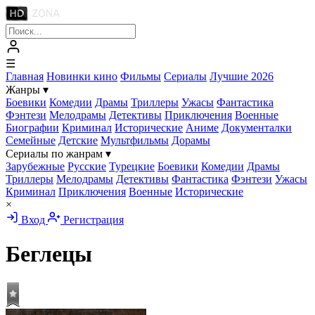
☰
Главная
Новинки кино
Фильмы
Сериалы
Лучшие 2026
Жанры
▾
Боевики
Комедии
Драмы
Триллеры
Ужасы
Фантастика
Фэнтези
Мелодрамы
Детективы
Приключения
Военные
Биографии
Криминал
Исторические
Аниме
Документалки
Семейные
Детские
Мультфильмы
Дорамы
Сериалы по жанрам
▾
Зарубежные
Русские
Турецкие
Боевики
Комедии
Драмы
Триллеры
Мелодрамы
Детективы
Фантастика
Фэнтези
Ужасы
Криминал
Приключения
Военные
Исторические
×
Вход
Регистрация
Беглецы