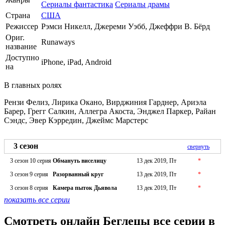
Сериалы фантастика
Сериалы драмы
Страна
США
Режиссер
Рэмси Никелл, Джереми Уэбб, Джеффри В. Бёрд
Ориг.
Runaways
название
Доступно
iPhone, iPad, Android
на
В главных ролях
Рензи Фелиз, Лирика Окано, Вирджиния Гарднер, Ариэла
Барер, Грегг Салкин, Аллегра Акоста, Энджел Паркер, Райан
Сэндс, Эвер Кэрредин, Джеймс Марстерс
3 сезон
свернуть
3 сезон 10 серия
Обмануть виселицу
13 дек 2019, Пт
*
3 сезон 9 серия
Разорванный круг
13 дек 2019, Пт
*
3 сезон 8 серия
Камера пыток Дьявола
13 дек 2019, Пт
*
показать все серии
Смотреть онлайн Беглецы все серии в