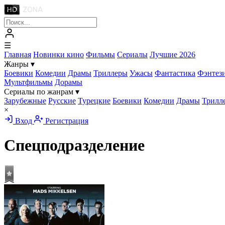
☰
Главная
Новинки кино
Фильмы
Сериалы
Лучшие 2026
Жанры
▾
Боевики
Комедии
Драмы
Триллеры
Ужасы
Фантастика
Фэнтез
Мультфильмы
Дорамы
Сериалы по жанрам
▾
Зарубежные
Русские
Турецкие
Боевики
Комедии
Драмы
Трилл
×
Вход
Регистрация
Спецподразделение