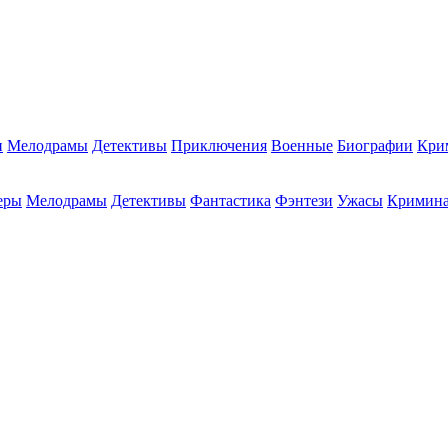
и
Мелодрамы
Детективы
Приключения
Военные
Биографии
Кри
еры
Мелодрамы
Детективы
Фантастика
Фэнтези
Ужасы
Кримин