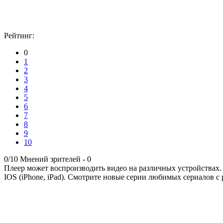
Рейтинг:
0
1
2
3
4
5
6
7
8
9
10
0/10
Мнений зрителей -
0
Плеер может воспроизводить видео на различных устройствах.
IOS (iPhone, iPad). Смотрите новые серии любимых сериалов с 