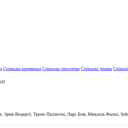
и
Сериалы криминал
Сериалы триллеры
Сериалы драмы
Сериал
идт
Эрик Ведерсё, Трине Паллесен, Ларс Бом, Микаэль Фальх, Sebas