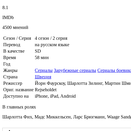
8.1
IMDb
4500 мнений
Сезон / Серия
4 сезон
/
2 серия
Перевод
на русском языке
В качестве
SD
Время
58 мин
Год
Жанры
Сериалы
Зарубежные сериалы
Сериалы боевик
Страна
Швеция
Режиссер
Йорн Фаурскоу, Шарлотта Зилинг, Мартин Шм
Ориг. название
Rejseholdet
Доступно на
iPhone, iPad, Android
В главных ролях
Шарлотта Фих, Мадс Миккельсен, Ларс Брюгманн, Waage Sandø, 