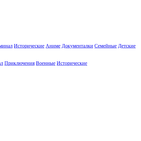
минал
Исторические
Аниме
Документалки
Семейные
Детские
ал
Приключения
Военные
Исторические