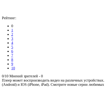
Рейтинг:
0
1
2
3
4
5
6
7
8
9
10
0/10
Мнений зрителей -
0
Плеер может воспроизводить видео на различных устройствах.
(Android) и IOS (iPhone, iPad). Смотрите новые серии любимых 