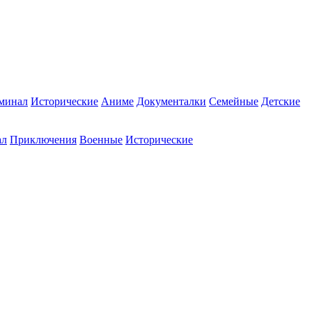
минал
Исторические
Аниме
Документалки
Семейные
Детские
ал
Приключения
Военные
Исторические