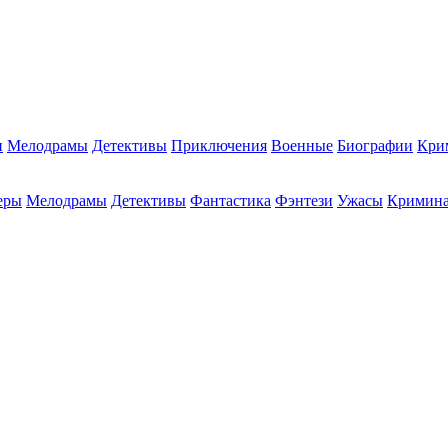
и
Мелодрамы
Детективы
Приключения
Военные
Биографии
Кри
еры
Мелодрамы
Детективы
Фантастика
Фэнтези
Ужасы
Кримин