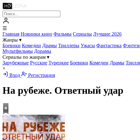
☰
Главная
Новинки кино
Фильмы
Сериалы
Лучшие 2026
Жанры
▾
Боевики
Комедии
Драмы
Триллеры
Ужасы
Фантастика
Фэнтез
Мультфильмы
Дорамы
Сериалы по жанрам
▾
Зарубежные
Русские
Турецкие
Боевики
Комедии
Драмы
Трилл
×
Вход
Регистрация
На рубеже. Ответный удар