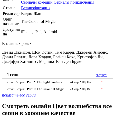
Сериалы комедии
Сериалы приключения
Страна
Великобритания
Режиссер
Вадим Жан
Ориг.
The Colour of Magic
название
Доступно
iPhone, iPad, Android
на
В главных ролях
Дэвид Джейсон, Шон Эстин, Тим Карри, Джереми Айронс,
Дэвид Брэдли, Лора Хэддок, Брайан Кокс, Кристофер Ли,
Джеффри Хатчингс, Марникс Ван Ден Бруке
1 сезон
свернуть
1 сезон 2 серия
Part 2: The Light Fantastic
24 мар 2008, Пн
*
1 сезон 1 серия
Part 1: The Colour of Magic
23 мар 2008, Вс
*
показать все серии
Смотреть онлайн Цвет волшебства все
серии в хорошем качестве