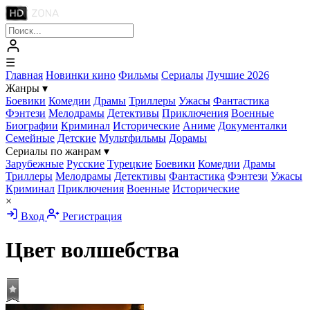
☰
Главная
Новинки кино
Фильмы
Сериалы
Лучшие 2026
Жанры
▾
Боевики
Комедии
Драмы
Триллеры
Ужасы
Фантастика
Фэнтези
Мелодрамы
Детективы
Приключения
Военные
Биографии
Криминал
Исторические
Аниме
Документалки
Семейные
Детские
Мультфильмы
Дорамы
Сериалы по жанрам
▾
Зарубежные
Русские
Турецкие
Боевики
Комедии
Драмы
Триллеры
Мелодрамы
Детективы
Фантастика
Фэнтези
Ужасы
Криминал
Приключения
Военные
Исторические
×
Вход
Регистрация
Цвет волшебства