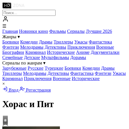
☰
Главная
Новинки кино
Фильмы
Сериалы
Лучшие 2026
Жанры
▾
Боевики
Комедии
Драмы
Триллеры
Ужасы
Фантастика
Фэнтези
Мелодрамы
Детективы
Приключения
Военные
Биографии
Криминал
Исторические
Аниме
Документалки
Семейные
Детские
Мультфильмы
Дорамы
Сериалы по жанрам
▾
Зарубежные
Русские
Турецкие
Боевики
Комедии
Драмы
Триллеры
Мелодрамы
Детективы
Фантастика
Фэнтези
Ужасы
Криминал
Приключения
Военные
Исторические
×
Вход
Регистрация
Хорас и Пит