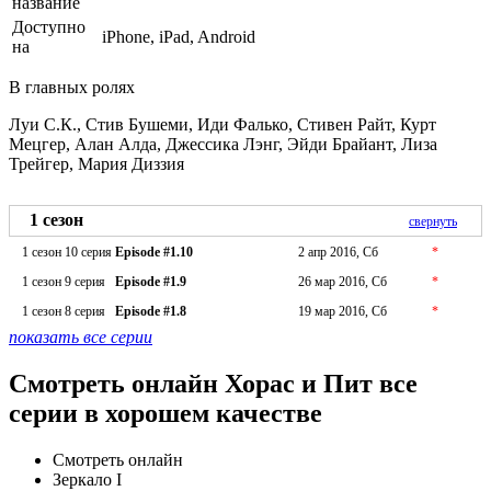
название
Доступно
iPhone, iPad, Android
на
В главных ролях
Луи С.К., Стив Бушеми, Иди Фалько, Стивен Райт, Курт
Мецгер, Алан Алда, Джессика Лэнг, Эйди Брайант, Лиза
Трейгер, Мария Диззия
1 сезон
свернуть
1 сезон 10 серия
Episode #1.10
2 апр 2016, Сб
*
1 сезон 9 серия
Episode #1.9
26 мар 2016, Сб
*
1 сезон 8 серия
Episode #1.8
19 мар 2016, Сб
*
показать все серии
Смотреть онлайн Хорас и Пит все
серии в хорошем качестве
Смотреть онлайн
Зеркало I