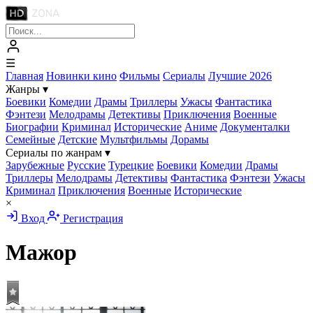
☰
Главная
Новинки кино
Фильмы
Сериалы
Лучшие 2026
Жанры
▾
Боевики
Комедии
Драмы
Триллеры
Ужасы
Фантастика
Фэнтези
Мелодрамы
Детективы
Приключения
Военные
Биографии
Криминал
Исторические
Аниме
Документалки
Семейные
Детские
Мультфильмы
Дорамы
Сериалы по жанрам
▾
Зарубежные
Русские
Турецкие
Боевики
Комедии
Драмы
Триллеры
Мелодрамы
Детективы
Фантастика
Фэнтези
Ужасы
Криминал
Приключения
Военные
Исторические
×
Вход
Регистрация
Мажор