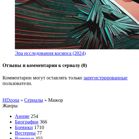
Эра исследования космоса (2024)
Отзывы и комментарии к сериалу (0)
Комментарии могут оставлять только
зарегистрированные
пользователи.
HDzona
»
Сериалы
» Мажор
Жанры
Аниме
254
Биографии
366
Боевики
1710
Вестерны
77
Военные
355