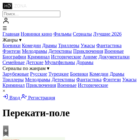
☰
Главная
Новинки кино
Фильмы
Сериалы
Лучшие 2026
Жанры
▾
Боевики
Комедии
Драмы
Триллеры
Ужасы
Фантастика
Фэнтези
Мелодрамы
Детективы
Приключения
Военные
Биографии
Криминал
Исторические
Аниме
Документалки
Семейные
Детские
Мультфильмы
Дорамы
Сериалы по жанрам
▾
Зарубежные
Русские
Турецкие
Боевики
Комедии
Драмы
Триллеры
Мелодрамы
Детективы
Фантастика
Фэнтези
Ужасы
Криминал
Приключения
Военные
Исторические
×
Вход
Регистрация
Перекати-поле