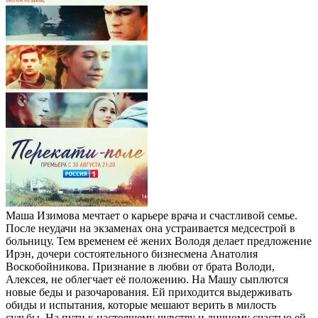
Маша Изимова мечтает о карьере врача и счастливой семье.
После неудачи на экзаменах она устраивается медсестрой в
больницу. Тем временем её жених Володя делает предложение
Ирэн, дочери состоятельного бизнесмена Анатолия
Воскобойникова. Признание в любви от брата Володи,
Алексея, не облегчает её положению. На Машу сыплются
новые беды и разочарования. Ей приходится выдерживать
обиды и испытания, которые мешают верить в милость
судьбы. На пути к настоящему чувству и личному счастью ей