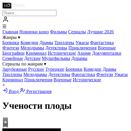
☰
Главная
Новинки кино
Фильмы
Сериалы
Лучшие 2026
Жанры
▾
Боевики
Комедии
Драмы
Триллеры
Ужасы
Фантастика
Фэнтези
Мелодрамы
Детективы
Приключения
Военные
Биографии
Криминал
Исторические
Аниме
Документалки
Семейные
Детские
Мультфильмы
Дорамы
Сериалы по жанрам
▾
Зарубежные
Русские
Турецкие
Боевики
Комедии
Драмы
Триллеры
Мелодрамы
Детективы
Фантастика
Фэнтези
Ужасы
Криминал
Приключения
Военные
Исторические
×
Вход
Регистрация
Учености плоды