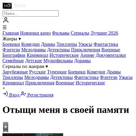
☰
Главная
Новинки кино
Фильмы
Сериалы
Лучшие 2026
Жанры
▾
Боевики
Комедии
Драмы
Триллеры
Ужасы
Фантастика
Фэнтези
Мелодрамы
Детективы
Приключения
Военные
Биографии
Криминал
Исторические
Аниме
Документалки
Семейные
Детские
Мультфильмы
Дорамы
Сериалы по жанрам
▾
Зарубежные
Русские
Турецкие
Боевики
Комедии
Драмы
Триллеры
Мелодрамы
Детективы
Фантастика
Фэнтези
Ужасы
Криминал
Приключения
Военные
Исторические
×
Вход
Регистрация
Отыщи меня в своей памяти