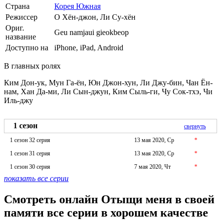
Страна
Корея Южная
Режиссер
О Хён-джон, Ли Су-хён
Ориг.
Geu namjaui gieokbeop
название
Доступно на
iPhone, iPad, Android
В главных ролях
Ким Дон-ук, Мун Га-ён, Юн Джон-хун, Ли Джу-бин, Чан Ён-
нам, Хан Да-ми, Ли Сын-джун, Ким Сыль-ги, Чу Сок-тхэ, Чи
Иль-джу
1 сезон
свернуть
1 сезон 32 серия
13 мая 2020, Ср
*
1 сезон 31 серия
13 мая 2020, Ср
*
1 сезон 30 серия
7 мая 2020, Чт
*
показать все серии
Смотреть онлайн Отыщи меня в своей
памяти все серии в хорошем качестве