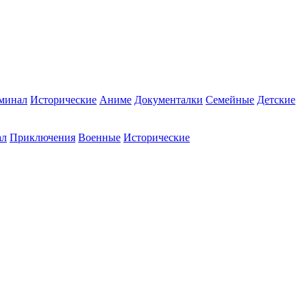
минал
Исторические
Аниме
Документалки
Семейные
Детские
ал
Приключения
Военные
Исторические