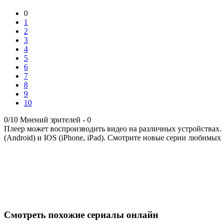
0
1
2
3
4
5
6
7
8
9
10
0/10
Мнений зрителей -
0
Плеер может воспроизводить видео на различных устройствах.
(Android) и IOS (iPhone, iPad). Смотрите новые серии любимых 
Смотреть похожие сериалы онлайн