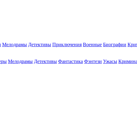
и
Мелодрамы
Детективы
Приключения
Военные
Биографии
Кри
еры
Мелодрамы
Детективы
Фантастика
Фэнтези
Ужасы
Кримин