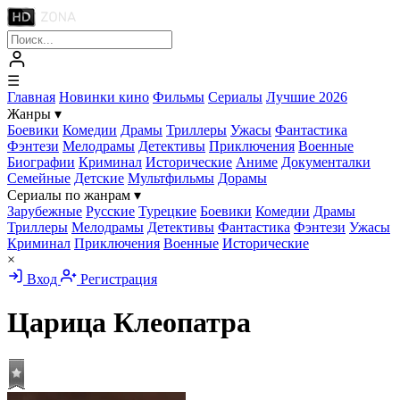
☰
Главная
Новинки кино
Фильмы
Сериалы
Лучшие 2026
Жанры
▾
Боевики
Комедии
Драмы
Триллеры
Ужасы
Фантастика
Фэнтези
Мелодрамы
Детективы
Приключения
Военные
Биографии
Криминал
Исторические
Аниме
Документалки
Семейные
Детские
Мультфильмы
Дорамы
Сериалы по жанрам
▾
Зарубежные
Русские
Турецкие
Боевики
Комедии
Драмы
Триллеры
Мелодрамы
Детективы
Фантастика
Фэнтези
Ужасы
Криминал
Приключения
Военные
Исторические
×
Вход
Регистрация
Царица Клеопатра