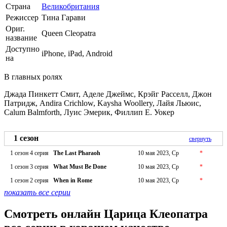
Страна
Великобритания
Режиссер
Тина Гарави
Ориг.
Queen Cleopatra
название
Доступно
iPhone, iPad, Android
на
В главных ролях
Джада Пинкетт Смит, Аделе Джеймс, Крэйг Расселл, Джон
Патридж, Andira Crichlow, Kaysha Woollery, Лайя Льюис,
Calum Balmforth, Луис Эмерик, Филлип Е. Уокер
1 сезон
свернуть
1 сезон 4 серия
The Last Pharaoh
10 мая 2023, Ср
*
1 сезон 3 серия
What Must Be Done
10 мая 2023, Ср
*
1 сезон 2 серия
When in Rome
10 мая 2023, Ср
*
показать все серии
Смотреть онлайн Царица Клеопатра