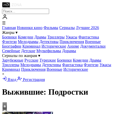
☰
Главная
Новинки кино
Фильмы
Сериалы
Лучшие 2026
Жанры
▾
Боевики
Комедии
Драмы
Триллеры
Ужасы
Фантастика
Фэнтези
Мелодрамы
Детективы
Приключения
Военные
Биографии
Криминал
Исторические
Аниме
Документалки
Семейные
Детские
Мультфильмы
Дорамы
Сериалы по жанрам
▾
Зарубежные
Русские
Турецкие
Боевики
Комедии
Драмы
Триллеры
Мелодрамы
Детективы
Фантастика
Фэнтези
Ужасы
Криминал
Приключения
Военные
Исторические
×
Вход
Регистрация
Выжившие: Подростки