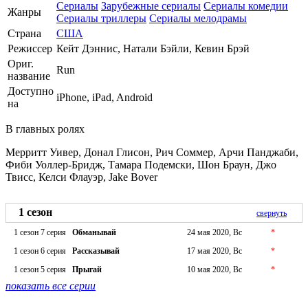
Сериалы
Зарубежные сериалы
Сериалы комедии
Жанры
Сериалы триллеры
Сериалы мелодрамы
Страна
США
Режиссер
Кейт Дэннис, Натали Бэйли, Кевин Брэй
Ориг.
Run
название
Доступно
iPhone, iPad, Android
на
В главных ролях
Мерритт Уивер, Донал Глисон, Рич Соммер, Арчи Панджаби,
Фиби Уоллер-Бридж, Тамара Подемски, Шон Браун, Джо
Твисс, Келси Флауэр, Jake Bover
1 сезон
свернуть
1 сезон 7 серия
Обманывай
24 мая 2020, Вс
*
1 сезон 6 серия
Рассказывай
17 мая 2020, Вс
*
1 сезон 5 серия
Прыгай
10 мая 2020, Вс
*
показать все серии