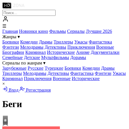
☰
Главная
Новинки кино
Фильмы
Сериалы
Лучшие 2026
Жанры
▾
Боевики
Комедии
Драмы
Триллеры
Ужасы
Фантастика
Фэнтези
Мелодрамы
Детективы
Приключения
Военные
Биографии
Криминал
Исторические
Аниме
Документалки
Семейные
Детские
Мультфильмы
Дорамы
Сериалы по жанрам
▾
Зарубежные
Русские
Турецкие
Боевики
Комедии
Драмы
Триллеры
Мелодрамы
Детективы
Фантастика
Фэнтези
Ужасы
Криминал
Приключения
Военные
Исторические
×
Вход
Регистрация
Беги