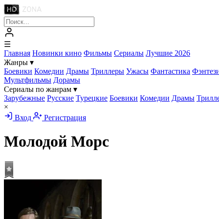
☰
Главная
Новинки кино
Фильмы
Сериалы
Лучшие 2026
Жанры
▾
Боевики
Комедии
Драмы
Триллеры
Ужасы
Фантастика
Фэнтез
Мультфильмы
Дорамы
Сериалы по жанрам
▾
Зарубежные
Русские
Турецкие
Боевики
Комедии
Драмы
Трилл
×
Вход
Регистрация
Молодой Морс