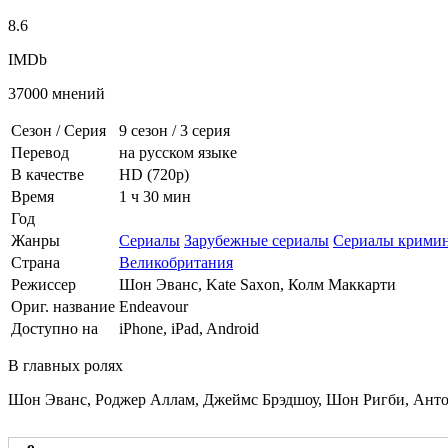
8.6
IMDb
37000 мнений
Сезон / Серия
9 сезон
/
3 серия
Перевод
на русском языке
В качестве
HD (720p)
Время
1 ч 30 мин
Год
Жанры
Сериалы
Зарубежные сериалы
Сериалы крими
Страна
Великобритания
Режиссер
Шон Эванс, Kate Saxon, Колм Маккарти
Ориг. название
Endeavour
Доступно на
iPhone, iPad, Android
В главных ролях
Шон Эванс, Роджер Аллам, Джеймс Брэдшоу, Шон Ригби, Антон