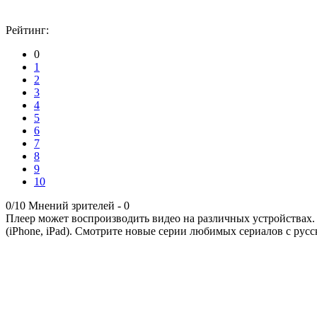
Рейтинг:
0
1
2
3
4
5
6
7
8
9
10
0/10
Мнений зрителей -
0
Плеер может воспроизводить видео на различных устройствах.
(iPhone, iPad). Смотрите новые серии любимых сериалов с русс