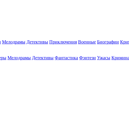
и
Мелодрамы
Детективы
Приключения
Военные
Биографии
Кри
еры
Мелодрамы
Детективы
Фантастика
Фэнтези
Ужасы
Кримин