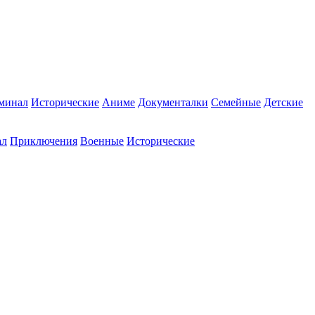
минал
Исторические
Аниме
Документалки
Семейные
Детские
ал
Приключения
Военные
Исторические