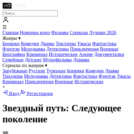
☰
Главная
Новинки кино
Фильмы
Сериалы
Лучшие 2026
Жанры
▾
Боевики
Комедии
Драмы
Триллеры
Ужасы
Фантастика
Фэнтези
Мелодрамы
Детективы
Приключения
Военные
Биографии
Криминал
Исторические
Аниме
Документалки
Семейные
Детские
Мультфильмы
Дорамы
Сериалы по жанрам
▾
Зарубежные
Русские
Турецкие
Боевики
Комедии
Драмы
Триллеры
Мелодрамы
Детективы
Фантастика
Фэнтези
Ужасы
Криминал
Приключения
Военные
Исторические
×
Вход
Регистрация
Звездный путь: Следующее
поколение