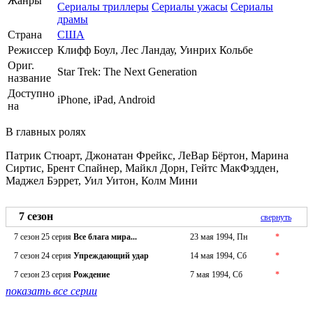
Жанры
Сериалы триллеры
Сериалы ужасы
Сериалы
драмы
Страна
США
Режиссер
Клифф Боул, Лес Ландау, Уинрих Кольбе
Ориг.
Star Trek: The Next Generation
название
Доступно
iPhone, iPad, Android
на
В главных ролях
Патрик Стюарт, Джонатан Фрейкс, ЛеВар Бёртон, Марина
Сиртис, Брент Спайнер, Майкл Дорн, Гейтс МакФэдден,
Маджел Бэррет, Уил Уитон, Колм Мини
7 сезон
свернуть
7 сезон 25 серия
Все блага мира...
23 мая 1994, Пн
*
7 сезон 24 серия
Упреждающий удар
14 мая 1994, Сб
*
7 сезон 23 серия
Рождение
7 мая 1994, Сб
*
показать все серии